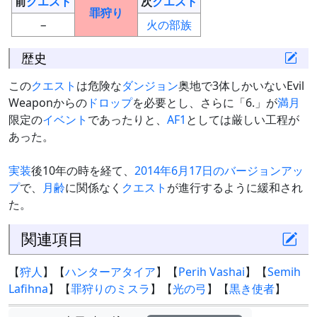
前
クエスト
次
クエスト
罪狩り
−
火の部族
歴史
この
クエスト
は危険な
ダンジョン
奥地で3体しかいないEvil
Weaponからの
ドロップ
を必要とし、さらに「6.」が
満月
限定の
イベント
であったりと、
AF1
としては厳しい工程が
あった。
実装
後10年の時を経て、
2014年6月17日のバージョンアッ
プ
で、
月齢
に関係なく
クエスト
が進行するように緩和され
た。
関連項目
【
狩人
】【
ハンターアタイア
】【
Perih Vashai
】【
Semih
Lafihna
】【
罪狩りのミスラ
】【
光の弓
】【
黒き使者
】