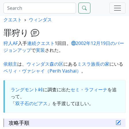
クエスト
ウィンダス
罪狩り
狩人
AF
入手
連続クエスト
1回目。
2002年12月19日のバー
ジョンアップ
で
実装
された。
依頼主
は、
ウィンダス森の区
にある
ミスラ
族長の家
にいる
ペリィ・ヴァシャイ（Perih Vashai）
。
ラングモント峠
に調査に出た
セミ・ラフィーナ
を追
って、
「
双子石のピアス
」を手渡してほしい。
攻略手順