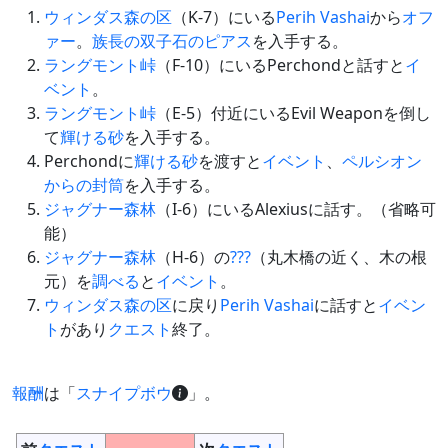
ウィンダス森の区
（K-7）にいる
Perih Vashai
から
オフ
ァー
。
族長の双子石のピアス
を入手する。
ラングモント峠
（F-10）にいるPerchondと話すと
イ
ベント
。
ラングモント峠
（E-5）付近にいるEvil Weaponを倒し
て
輝ける砂
を入手する。
Perchondに
輝ける砂
を渡すと
イベント
、
ペルシオン
からの封筒
を入手する。
ジャグナー森林
（I-6）にいるAlexiusに話す。（省略可
能）
ジャグナー森林
（H-6）の
???
（丸木橋の近く、木の根
元）を
調べる
と
イベント
。
ウィンダス森の区
に戻り
Perih Vashai
に話すと
イベン
ト
があり
クエスト
終了。
報酬
は「
スナイプボウ
」。