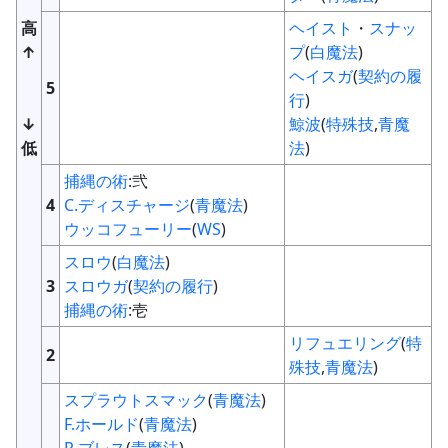
高
ヘイスト
・
スナッ
↑
プ
(
白魔法
)
ヘイスガ
(
契約の履
5
行
)
↓
鯨波
(
特殊技
,
青魔
低
法
)
捕縄の術
:弐
4
C.ディスチャージ
(
青魔法
)
ウッコフューリー
(
WS
)
スロウ
(
白魔法
)
3
スロウガ
(
契約の履行
)
捕縄の術
:壱
リフュエリング
(
特
2
殊技
,
青魔法
)
スプラウトスマック
(
青魔法
)
F.ホールド
(
青魔法
)