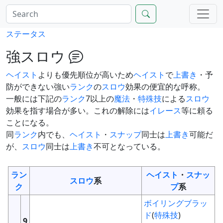
ステータス
強スロウ
ヘイスト
よりも優先順位が高いため
ヘイスト
で
上書き
・予
防ができない強い
ランク
の
スロウ
効果の便宜的な呼称。
一般には下記の
ランク
7以上の
魔法
・
特殊技
による
スロウ
効果を指す場合が多い。これの解除には
イレース
等に頼る
ことになる。
同
ランク
内でも、
ヘイスト
・
スナップ
同士は
上書き
可能だ
が、
スロウ
同士は
上書き
不可となっている。
ラン
ヘイスト
・
スナッ
スロウ
系
ク
プ
系
ボイリングブラッ
ド
(
特殊技
)
9