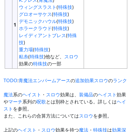
R.ブレス
(
青魔法
)
ウィングスラスト
(
特殊技
)
グロオーサケス
(
特殊技
)
デモニックハウル
(
特殊技
)
1
ホラークラウド
(
特殊技
)
レイディアントブレス
(
特殊
技
)
重力場
(
特殊技
)
粘糸
(
特殊技
)他など、
スロウ
効果の
特殊技
の一部
TODO
:
青魔法
エンバームアース
の
追加効果
スロウ
の
ランク
魔法
系の
ヘイスト
・
スロウ
効果は、
装備品
の
ヘイスト
効果
や
マーチ
系列の
呪歌
とは別枠とされている。詳しくは
ヘイ
スト
を参照。
また、これらの合算方法については
スロウ
を参照。
上記の
ヘイスト
・
スロウ
効果を持つ
魔法
・
特殊技
は
効果深