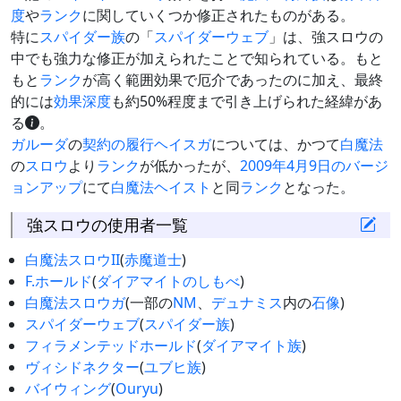
度
や
ランク
に関していくつか修正されたものがある。
特に
スパイダー族
の「
スパイダーウェブ
」は、強スロウの
中でも強力な修正が加えられたことで知られている。もと
もと
ランク
が高く範囲効果で厄介であったのに加え、最終
的には
効果深度
も約50%程度まで引き上げられた経緯があ
る
。
ガルーダ
の
契約の履行
ヘイスガ
については、かつて
白魔法
の
スロウ
より
ランク
が低かったが、
2009年4月9日のバージ
ョンアップ
にて
白魔法
ヘイスト
と同
ランク
となった。
強スロウの使用者一覧
白魔法
スロウII
(
赤魔道士
)
F.ホールド
(
ダイアマイトのしもべ
)
白魔法
スロウガ
(一部の
NM
、
デュナミス
内の
石像
)
スパイダーウェブ
(
スパイダー族
)
フィラメンテッドホールド
(
ダイアマイト族
)
ヴィシドネクター
(
ユブヒ族
)
バイウィング
(
Ouryu
)