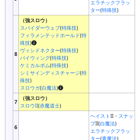
エラチックフラッ
ター
(
特殊技
)
（強スロウ）
スパイダーウェブ
(
特殊技
)
フィラメンテッドホールド
(
特
殊技
)
ヴィシドネクター
(
特殊技
)
8
バイウィング
(
特殊技
)
ケミカルボム
(
特殊技
)
シミサインディスチャージ
(
特
殊技
)
スロウガ
(
白魔法
)
（強スロウ）
7
スロウII
(
赤魔道士
)
ヘイスト
II・
スナッ
プ
II(
白魔法
)
6
エラチックフラッ
ター
(
青魔法
)