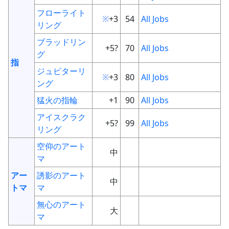
フローライト
※
+3
54
All Jobs
リング
ブラッドリン
+5?
70
All Jobs
グ
指
ジュピターリ
※
+3
80
All Jobs
ング
猛火の指輪
+1
90
All Jobs
アイスクラク
+5?
99
All Jobs
リング
空仰のアート
中
マ
アー
誘影のアート
中
トマ
マ
無心のアート
大
マ