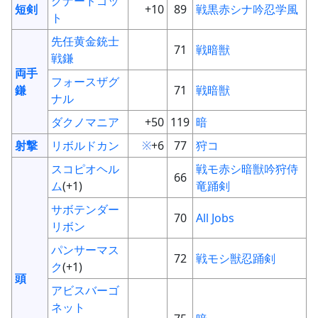
グナードゴッ
短剣
+10
89
戦
黒
赤
シ
ナ
吟
忍
学
風
ト
先任黄金銃士
71
戦
暗
獣
戦鎌
両手
フォースザグ
鎌
71
戦
暗
獣
ナル
ダクノマニア
+50
119
暗
射撃
リボルドカン
※
+6
77
狩
コ
スコピオヘル
戦
モ
赤
シ
暗
獣
吟
狩
侍
66
ム
(+1)
竜
踊
剣
サボテンダー
70
All Jobs
リボン
パンサーマス
72
戦
モ
シ
獣
忍
踊
剣
ク
(+1)
頭
アビスバーゴ
ネット