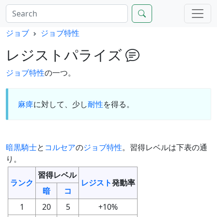
ジョブ
ジョブ特性
レジストパライズ
ジョブ特性
の一つ。
麻痺
に対して、少し
耐性
を得る。
暗黒騎士
と
コルセア
の
ジョブ特性
。習得レベルは下表の通
り。
習得レベル
ランク
レジスト
発動率
暗
コ
1
20
5
+10%