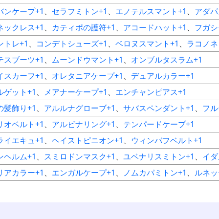
バンケープ+1
、
セラフミトン+1
、
エノテルスマント+1
、
アダパ
ネックレス+1
、
カティポの護符+1
、
アコードハット+1
、
フガシ
ントレ+1
、
コンデトシューズ+1
、
ベロヌスマント+1
、
ラコノネ
テスブーツ+1
、
ムーンドウマント+1
、
オンブルタスラム+1
イスカーフ+1
、
オレタニアケープ+1
、
デュアルカラー+1
ルゲット+1
、
メアナーケープ+1
、
エンチャンピアス+1
の髪飾り+1
、
アルルナグローブ+1
、
サバスペンダント+1
、
フル
リオベルト+1
、
アルビナリング+1
、
テンパードケープ+1
ライエキュ+1
、
ヘイストピニオン+1
、
ウィンバフベルト+1
ンヘルム+1
、
スミロドンマスク+1
、
ユベナリスミトン+1
、
イダ
リアカラー+1
、
エンガルケープ+1
、
ノムカパミトン+1
、
ルネッ