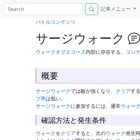
記事メニュー
バトルコンテンツ
サージウォーク
ウォークオブエコーズ
内部に存在する、
コン
概要
サージウォーク
では敵が強くなり、
クリア
す
プ率
は低い。
サージウォーク
に参加するには、通常
ウォー
確認方法と発生条件
ウォーク
を
クリア
すると、次の
ウォーク
発生