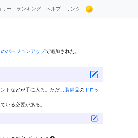
ゴリー
ランキング
ヘルプ
リンク
9日のバージョンアップ
で追加された。
イント
などが手に入る。ただし
装備品
の
ドロッ
している必要がある。