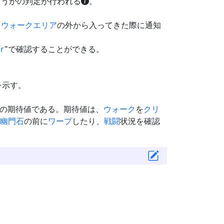
どうかの判定が行われる
。
、
ウォーク
エリア
の外から入ってきた際に通知
or
"で確認することができる。
を示す。
の期待値である。期待値は、
ウォーク
を
クリ
幽門石
の前に
ワープ
したり、
戦闘
状況を確認
。