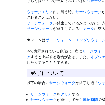
もしくはバトルが開始されていない
ウォーク
ウォーク
エリア
内に居る時に
サージウォーク
されることはない。
サージウォーク
が発生しているかどうかは、
サージウォーク
が発生している
ウォーク
に突
★マークは
サージウォーク
・
エンダウウォー
%で表示されている数値は、次に
サージウォー
ア
すると上昇する場合がある。また、
オブジ
したりすることもできる。
終了について
以下の場合に
サージウォーク
が終了し通常
ウ
サージウォーク
を
クリア
する
サージウォーク
が発生してから
地球時間
で5