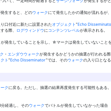
について、一定時間が経過すると
サージウォーク
が発生するか
が発生すると、どの
ウォーク
にて発生したかの通知が流れるが
入り口付近に新たに設置された
オブジェクト
"
Echo Disseminat
入する際、
ログウィンドウ
に
コンテンツレベル
が表示される。
ク
が発生していることを示し、☆マークは発生していないこと
ク
・
エンダウウォーク
が発生するかどうかの抽選が行われる際
ェクト
"
Echo Disseminator
"では、その
ウォーク
の入り口となる
ォーク
に戻る。ただし、抽選の結果再度発生する可能性もある
0分経過し、その
ウォーク
でバトルが発生していなかった場合