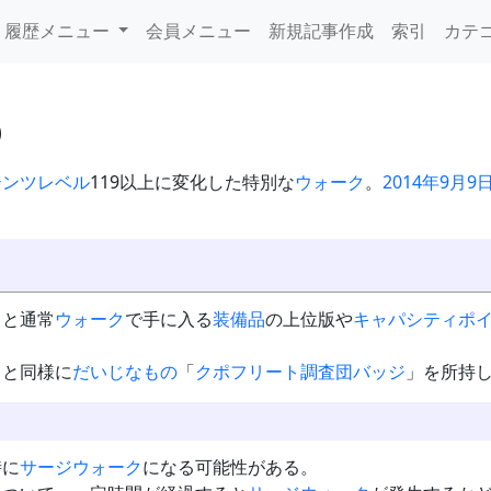
履歴メニュー
会員メニュー
新規記事作成
索引
カテ
テンツレベル
119以上に変化した特別な
ウォーク
。
2014年9月
ると通常
ウォーク
で手に入る
装備品
の上位版や
キャパシティポ
ク
と同様に
だいじなもの
「
クポフリート調査団バッジ
」を所持
時に
サージウォーク
になる可能性がある。