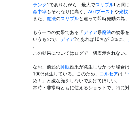
ランク
1でありながら、最大で
スリプル
IIと
命中率
もそれなりに高く、
AGI
ブースト
や
光杖
また、
魔法
の
スリプル
と違って即時発動の為
もう一つの効果である「
ディア
系
魔法
の効果
いうもので、
ディア
Iであれば10％が13％に、
。
この効果についてはログで一切表示されない
なお、前述の
睡眠
効果が発生しなかった場合
100%発生している。このため、
コルセア
は「
め！」と嫌な顔をしないであげてほしい。
常時・非常時ともに使えるショットで、特に