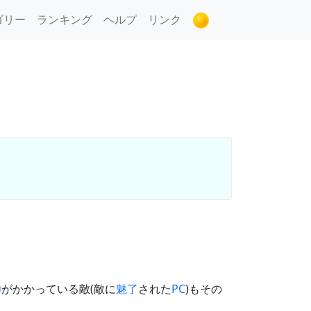
ゴリー
ランキング
ヘルプ
リンク
蝉
がかかっている敵(敵に
魅了
された
PC
)もその