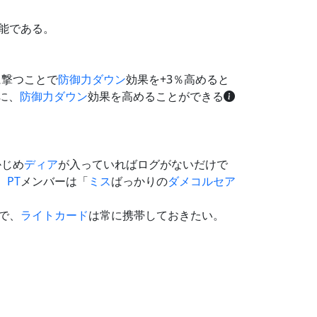
能である。
に撃つことで
防御力ダウン
効果を+3％高めると
％に、
防御力ダウン
効果を高めることができる
かじめ
ディア
が入っていればログがないだけで
、
PT
メンバーは「
ミス
ばっかりの
ダメ
コルセア
で、
ライトカード
は常に携帯しておきたい。