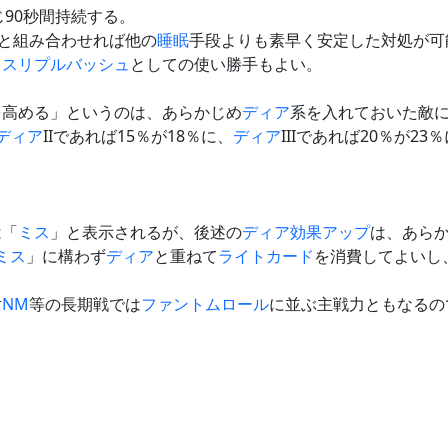
同じ90秒間持続する。
と組み合わせれば他の
睡眠
手段よりも素早く安定した対処が可
、
スリプルバッシュ
としての使い勝手もよい。
を高める」というのは、あらかじめ
ディア
系を入れておいた敵
ディア
IIであれば15％が18％に、
ディア
IIIであれば20％が23
。
は「
ミス
」と表示されるが、後述の
ディア
効果アップ
は、あら
ミス
」に構わず
ディア
と重ねて
ライトカード
を消費してよいし
対
NM
等の長期戦では
ファントムロール
に並ぶ主戦力ともなるの