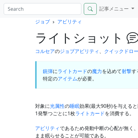
記事メニュー
ジョブ
アビリティ
ライトショット
コルセア
の
ジョブアビリティ
、
クイックドロ
銃弾
に
ライトカード
の
魔力
を込めて
射撃
す
特定の
アイテム
が必要。
対象に
光属性
の
睡眠
効果(最大90秒)を与え
1発撃つごとに1枚
ライトカード
を消費する。
アビリティ
であるため発動中断の心配が無く
まま眠らせることが可能である。