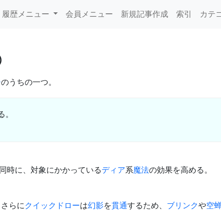
履歴メニュー
会員メニュー
新規記事作成
索引
カテ
ー
のうちの一つ。
る。
ると同時に、対象にかかっている
ディア
系
魔法
の効果を高める。
、さらに
クイックドロー
は
幻影
を
貫通
するため、
ブリンク
や
空