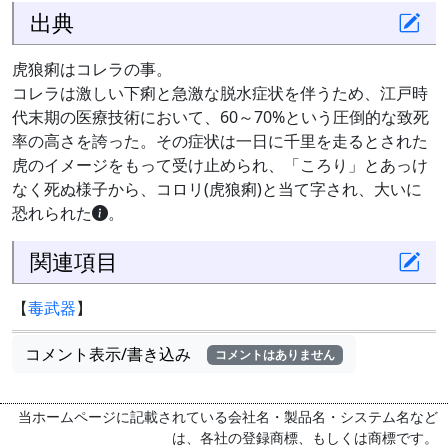
出典
虎狼痢はコレラの事。
コレラは激しい下痢と急激な脱水症状を伴うため、江戸時
代末期の医療技術において、60～70%という圧倒的な致死
率の高さを誇った。その症状は一日に千里を走るとされた
虎のイメージをもって受け止められ、「ころり」とあっけ
なく死ぬ様子から、コロリ(虎狼痢)と当て字され、大いに
恐れられた
。
関連項目
【
毒武器
】
コメント表示/書き込み
コメントはありません
当ホームページに記載されている会社名・製品名・システム名など
は、各社の登録商標、もしくは商標です。