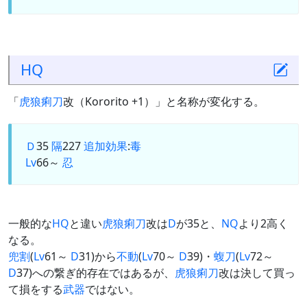
HQ
「
虎狼痢刀
改（Kororito +1）」と名称が変化する。
Ｄ
35
隔
227
追加効果
:
毒
Lv
66～
忍
一般的な
HQ
と違い
虎狼痢刀
改は
D
が35と、
NQ
より2高く
なる。
兜割
(
Lv
61～
D
31)から
不動
(
Lv
70～
D
39)・
蝮刀
(
Lv
72～
D
37)への繋ぎ的存在ではあるが、
虎狼痢刀
改は決して買っ
て損をする
武器
ではない。