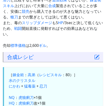
溶刀
と比較すると特筆すべき
追加効果
ではないが、
錬金術
スキル
上げにおいて大量に
合成
製造されていることが多
く、安価に
競売
から購入できるのが大きな魅力となってい
る。
蝮刀
までの繋ぎとしては決して悪くはない。
また、毒の
スリップダメージ
も5
HP
/3secと決して低くない
ため、
戦闘
開始直後に発動すればその効果はあなどれな
い。
売却
標準価格
は2,600
ギル
。
合成
レシピ
［
錬金術
：
高弟
（
レシピスキル
：80）］
水のクリスタル
にかわ
+
猛毒薬
+
忍刀
NQ
：
虎狼痢刀
×1個
HQ
：
虎狼痢刀
改×1個