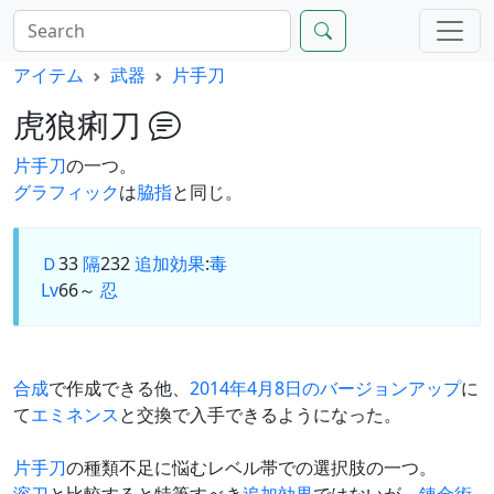
アイテム
武器
片手刀
虎狼痢刀
片手刀
の一つ。
グラフィック
は
脇指
と同じ。
Ｄ
33
隔
232
追加効果
:
毒
Lv
66～
忍
合成
で作成できる他、
2014年4月8日のバージョンアップ
に
て
エミネンス
と交換で入手できるようになった。
片手刀
の種類不足に悩むレベル帯での選択肢の一つ。