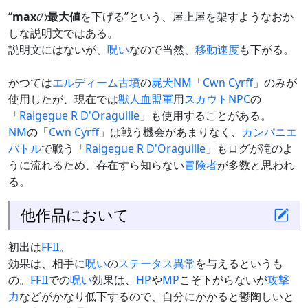
“
max
の
最大値
を下げる”という、屋上屋を架すようなおか
しな説明文ではある。
説明文にはないが、
呪い
なので当然、
移動速度
も下がる。
かつては
エルディーム古墳
の
屍犬
NM
「
Cwn Cyrff
」のみが
使用したが、現在では
獣人血盟軍
用
スカウト
NPC
の
「
Raigegue R D'Oraguille
」も使用することがある。
NM
の「
Cwn Cyrff
」は戦う機会があまりなく、
カンパニエ
バトル
で戦う「
Raigegue R D'Oraguille
」もログが滝のよ
うに流れるため、存在すら知らない
冒険者
が多数と思われ
る。
他作品において
初出は
FFII
。
効果は、相手に
呪い
の
ステータス異常
を与えるというも
の。
FFII
での
呪い
効果は、
HP
や
MP
こそ下がらないが
攻撃
力
などがかなり低下するので、自分にかかると鬱陶しいと