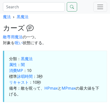
魔法
黒魔法
カーズ
敵専用魔法
の一つ。
対象を
呪い
状態にする。
分類：
黒魔法
属性
：
闇
消費MP
：10
標準
詠唱時間
：3秒
リキャスト
：10秒
備考：敵を呪って、
HPmax
と
MPmax
の最大値を下
げる。