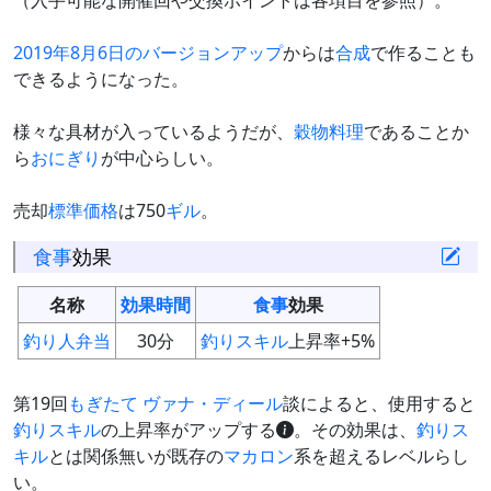
（入手可能な開催回や交換ポイントは各項目を参照）。
2019年8月6日のバージョンアップ
からは
合成
で作ることも
できるようになった。
様々な具材が入っているようだが、
穀物料理
であることか
ら
おにぎり
が中心らしい。
売却
標準価格
は750
ギル
。
食事
効果
名称
効果時間
食事
効果
釣り人弁当
30分
釣りスキル
上昇率+5%
第19回
もぎたて ヴァナ・ディール
談によると、使用すると
釣りスキル
の上昇率がアップする
。その効果は、
釣りス
キル
とは関係無いが既存の
マカロン
系を超えるレベルらし
い。