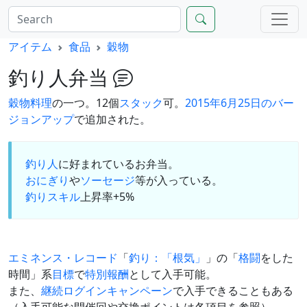
アイテム
食品
穀物
釣り人弁当
穀物料理
の一つ。12個
スタック
可。
2015年6月25日のバー
ジョンアップ
で追加された。
釣り人
に好まれているお弁当。
おにぎり
や
ソーセージ
等が入っている。
釣りスキル
上昇率+5%
エミネンス・レコード
「
釣り：「根気」
」の「
格闘
をした
時間」系
目標
で
特別報酬
として入手可能。
また、
継続ログインキャンペーン
で入手できることもある