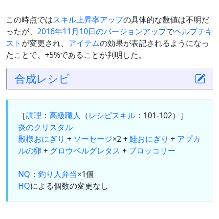
この時点では
スキル上昇率アップ
の具体的な数値は不明だ
ったが、
2016年11月10日のバージョンアップ
で
ヘルプテキ
スト
が変更され、
アイテム
の効果が表記されるようになっ
たことで、+5%であることが判明した。
合成
レシピ
［
調理
：
高級職人
（
レシピスキル
：101-102）］
炎のクリスタル
殿様おにぎり
+
ソーセージ
×2 +
鮭おにぎり
+
アプカ
ルの卵
+
グロウベルグレタス
+
ブロッコリー
NQ
：
釣り人弁当
×1個
HQ
による個数の変更なし