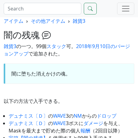
アイテム
その他アイテム
雑貨3
闇の残魂
雑貨3
の一つ。99個
スタック
可。
2018年9月10日のバージ
ョンアップ
で追加された。
闇に堕ちた消えかけの魂。
以下の方法で入手できる。
デュナミス〔Ｄ〕
の
WAVE
3の
NM
からの
ドロップ
デュナミス〔Ｄ〕
の
WAVE
3ボスに
ダメージ
を与え、
Maskを最大まで貯めた際の個人
報酬
（2回目以降）