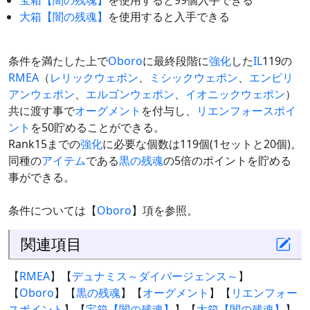
宝箱【闇の残魂】
を使用すると99個入手できる
大箱【闇の残魂】
を使用すると入手できる
条件を満たした上で
Oboro
に最終段階に
強化
した
IL
119の
RMEA
（
レリックウェポン
、
ミシックウェポン
、
エンピリ
アンウェポン
、
エルゴンウェポン
、
イオニックウェポン
）
共に渡す事で
オーグメント
を付与し、
リエンフォースポイ
ント
を50貯めることができる。
Rank15までの
強化
に必要な個数は119個(1セットと20個)。
同種の
アイテム
である
黒の残魂
の5倍のポイントを貯める
事ができる。
条件については【
Oboro
】項を参照。
関連項目
【
RMEA
】【
デュナミス～ダイバージェンス～
】
【
Oboro
】【
黒の残魂
】【
オーグメント
】【
リエンフォー
スポイント
】【
宝箱【闇の残魂】
】【
大箱【闇の残魂】
】