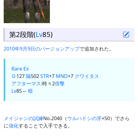
第2段階(
Lv
85)
2010年9月9日のバージョンアップ
で追加された。
Rare Ex
Ｄ
127
隔
502
STR
+7
MND
+7
クワイタス
アフターマス
:時々2
倍撃
Lv
85～
暗
メイジャンの試練
No.2040（
ウルハドシの牙
×50）でさら
に
強化
することで入手できる。