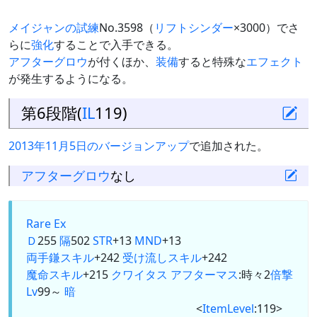
メイジャンの試練
No.3598（
リフトシンダー
×3000）でさ
らに
強化
することで入手できる。
アフターグロウ
が付くほか、
装備
すると特殊な
エフェクト
が発生するようになる。
第6段階(
IL
119)
2013年11月5日のバージョンアップ
で追加された。
アフターグロウ
なし
Rare Ex
Ｄ
255
隔
502
STR
+13
MND
+13
両手鎌
スキル
+242
受け流しスキル
+242
魔命スキル
+215
クワイタス
アフターマス
:時々2
倍撃
Lv
99～
暗
<
ItemLevel
:119>