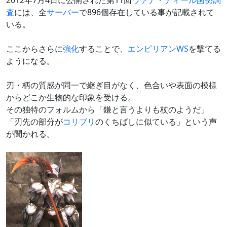
2012年7月4日に公開された第11回
ヴァナ・ディール国勢調
査
には、全
サーバー
で896個存在している事が記載されて
いる。
ここからさらに
強化
することで、
エンピリアンWS
を撃てる
ようになる。
刃・柄の質感が同一で継ぎ目がなく、色合いや表面の模様
からどこか生物的な印象を受ける。
その独特のフォルムから「鎌と言うよりも杖のようだ」
「刃先の部分が
コリブリ
のくちばしに似ている」という声
が聞かれる。