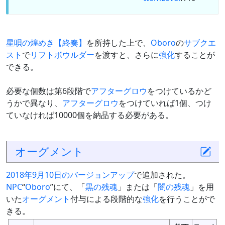
星唄の煌めき【終奏】
を所持した上で、
Oboro
の
サブクエ
スト
で
リフトボウルダー
を渡すと、さらに
強化
することが
できる。
必要な個数は第6段階で
アフターグロウ
をつけているかど
うかで異なり、
アフターグロウ
をつけていれば1個、つけ
ていなければ10000個を納品する必要がある。
オーグメント
2018年9月10日のバージョンアップ
で追加された。
NPC
“
Oboro
”にて、「
黒の残魂
」または「
闇の残魂
」を用
いた
オーグメント
付与による段階的な
強化
を行うことがで
きる。