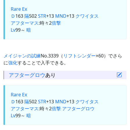
Rare Ex
Ｄ
163
隔
502
STR
+13
MND
+13
クワイタス
アフターマス
:時々2
倍撃
Lv
99～
暗
メイジャンの試練
No.3339（
リフトシンダー
×60）でさら
に
強化
することで入手できる。
アフターグロウ
あり
Rare Ex
Ｄ
163
隔
502
STR
+13
MND
+13
クワイタス
アフターマス
:時々2
倍撃
アフターグロウ
Lv
99～
暗