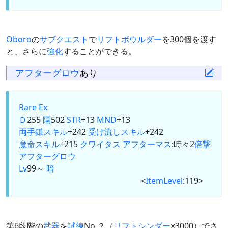
Oboro
の
サブクエスト
で
リフトボウルダー
を300個を渡す
と、さらに
強化
することができる。
アフターグロウ
あり
Rare Ex
Ｄ
255
隔
502
STR
+13
MND
+13
両手鎌
スキル
+242
受け流しスキル
+242
魔命スキル
+215
クワイタス
アフターマス
:時々2
倍撃
アフターグロウ
Lv
99～
暗
<
ItemLevel
:119>
第6段階の
武器
を
試練
No.？（
リフトシンダー
×3000）でさ