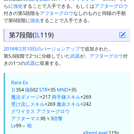
らに
強化
することで入手できる。もしくは
アフターグロウ
付きの第5段階を
アフターグロウ
なしのものと同様の手順
で第6段階に
強化
することで入手できる。
第7段階(
IL
119)
2016年2月10日のバージョンアップ
で追加された。
第5,6段階で2つに分岐していた
武器
が、
アフターグロウ
付
きの1つの
武器
に収束する。
Rare Ex
Ｄ
354
隔
502
STR
+35
MND
+35
魔法ダメージ
+217
両手鎌
スキル
+269
受け流しスキル
+269
魔命スキル
+242
クワイタス
アフターグロウ
アフターマス
:時々3
倍撃
Lv
99～
暗
<
ItemLevel
:119>