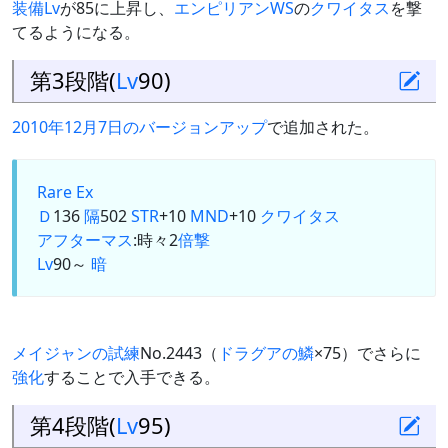
装備Lv
が85に上昇し、
エンピリアンWS
の
クワイタス
を撃
てるようになる。
第3段階(
Lv
90)
2010年12月7日のバージョンアップ
で追加された。
Rare Ex
Ｄ
136
隔
502
STR
+10
MND
+10
クワイタス
アフターマス
:時々2
倍撃
Lv
90～
暗
メイジャンの試練
No.2443（
ドラグアの鱗
×75）でさらに
強化
することで入手できる。
第4段階(
Lv
95)