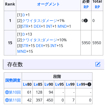
必要
Total
Rank
オーグメント
RP
RP
[1]
Ｄ
+1
1
[2]
クワイタス
:
ダメージ
+1%
0
0
[3]
STR
+1
DEX
+1
INT
+1
MND
+1
[1]
Ｄ
+13
[2]
クワイタス
:
ダメージ
+10%
15
5950
5950
[3]
STR
+15
DEX
+15
INT
+15
MND
+15
存在数
段階
国勢調査
Lv
80
Lv
85
Lv
90
Lv
95
Lv
99
Lv
99+
第10回
61
128
94
-
-
-
第11回
42
397
450
0
7
0