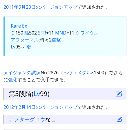
2011年9月20日のバージョンアップ
で追加された。
Rare Ex
Ｄ
150
隔
502
STR
+11
MND
+11
クワイタス
アフターマス
:時々2
倍撃
Lv
95～
暗
メイジャンの試練
No.2876（
ヘヴィメタル
×1500）でさら
に
強化
することで入手できる。
第5段階(
Lv
99)
2012年2月14日のバージョンアップ
で追加された。
アフターグロウ
なし