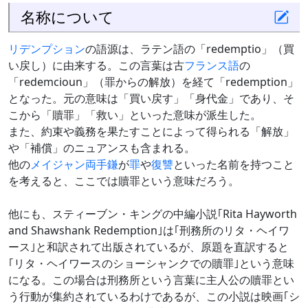
名称について
リデンプション
の語源は、ラテン語の「redemptio」（買
い戻し）に由来する。この言葉は古
フランス語
の
「redemcioun」（罪からの解放）を経て「redemption」
となった。元の意味は「買い戻す」「身代金」であり、そ
こから「贖罪」「救い」といった意味が派生した。
また、約束や義務を果たすことによって得られる「解放」
や「補償」のニュアンスも含まれる。
他の
メイジャン
両手鎌
が
罪
や
復讐
といった名前を持つこと
を考えると、ここでは贖罪という意味だろう。
他にも、スティーブン・キングの中編小説｢Rita Hayworth
and Shawshank Redemption｣は｢刑務所のリタ・ヘイワ
ース｣と和訳されて出版されているが、原題を直訳すると
｢リタ・ヘイワースのショーシャンクでの贖罪｣という意味
になる。この場合は刑務所という言葉に主人公の贖罪とい
う行動が集約されているわけであるが、この小説は映画｢シ