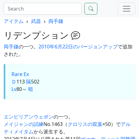
アイテム
武器
両手鎌
リデンプション
両手鎌
の一つ。
2010年6月22日のバージョンアップ
で追加
された。
Rare Ex
Ｄ
113
隔
502
Lv
80～
暗
エンピリアンウェポン
の一つ。
メイジャンの試練
No.1463（
クロリスの双葉
×50）で
アル
ティメイタム
から派生する。