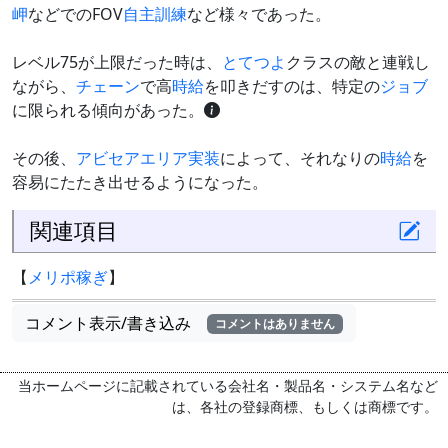
岬
などでのFOV
自主訓練
など様々であった。
レベル75が上限だった時は、
とてつよ
クラスの敵と連戦し
ながら、
チェーン
で高
時給
を叩きだすのは、特定の
ジョブ
に限られる傾向があった。
その後、
アビセアエリア
実装
によって、それなりの
時給
を
容易にたたき出せるようになった。
関連項目
【
メリポ稼ぎ
】
コメント表示/書き込み
コメントはありません
当ホームページに記載されている会社名・製品名・システム名など
は、各社の登録商標、もしくは商標です。