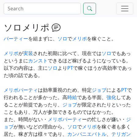
ソロメリポ
パーティー
を組まずに、
ソロ
で
メリポ
を稼ぐこと。
メリポ
が
実装
された初期に比べて、現在では
ソロ
でもあっ
というまに
カンスト
できるほど稼げるようになっている。
以下の内容は、主に
ソロ
より
PT
で稼ぐほうが高効率であっ
た頃の話である。
メリポパーティ
は効率重視のため、特定
ジョブ
による
PT
で
行われることが多かった。高
時給
である半面、
強化
してあ
ることが前提であったり、
ジョブ
が限定されたりといった
こともあり、万人が参加できるものではなかった。
また、時間がない・
メリポパーティ
ーの忙しさが嫌い・
ジ
ョブ
が無いなどの理由から、
ソロ
で
メリポ
を稼ぐ者も多く
居た。稼ぎ方は様々であり、
カンパニエバトル
、
テリガン