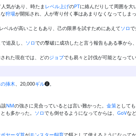
て人気があり、時たま
レベル上げ
の
PT
に絡んだりして周囲を大
たな
狩場
が開拓され、人が寄り付く事はあまりなくなってしま
レベルが高いこともあり、己の限界を試すためにあえて
ソロ
で
まで追及し、
ソロ
での撃破に成功したと言う報告もある事から
加された現在では、どの
ジョブ
でも易々と討伐が可能となって
木の挿木
、20,000
ギル
。
当該
NM
の強さに見合っているとは言い難かった。
金策
としても
ことも多かった。
ソロ
でも倒せるようになってからは、
GoV
な
大ボヤーダ苔
が
モンスター飼育
で餌として使えるようになって