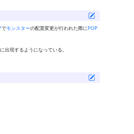
プ
で
モンスター
の配置変更が行われた際に
POP
7)付近に出現するようになっている。