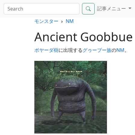
記事メニュー
モンスター
NM
Ancient Goobbu
ボヤーダ樹
に出現する
グゥーブー族
の
NM
。