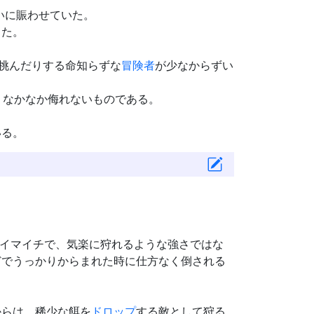
いに賑わせていた。
った。
挑んだりする命知らずな
冒険者
が少なからずい
、なかなか侮れないものである。
いる。
イマイチで、気楽に狩れるような強さではな
どでうっかりからまれた時に仕方なく倒される
からは、稀少な餌を
ドロップ
する敵として狩る