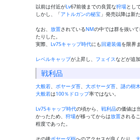
以前は付近が
Lv
67前後までの良質な
狩場
とし
しかし、「
アトルガンの秘宝
」発売以降は新
なお、
放置
されている
NM
の中では群を抜いて
たりした。
実際、
Lv75キャップ時代
にも
回避装備
を限界
レベルキャップ
が上昇し、
フェイス
などが追
戦利品
大般若
、
ボヤーダ苔
、
大ボヤーダ苔
、
謎の樹
大般若
は
100％ドロップ
率ではない。
Lv75キャップ時代
の頃から、
戦利品
の価値は
かったため、
狩場
が移ってからは
放置
される
程度であった。
その後
ボヤーダ樹
へのアクセスが良くなり、