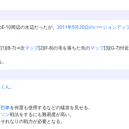
のE-10周辺の水辺だったが、
2011年9月20日のバージョンアッ
プ
[1](B-7)→次
マップ
[2](F-8)の滝を落ちた先の
マップ
[3](G-
る。
モくん
。
百烈拳
を何度も使用するなどの猛攻を見せる。
ラソン
戦法をするにも難易度が高い。
はそれなりの戦力が必要となる。