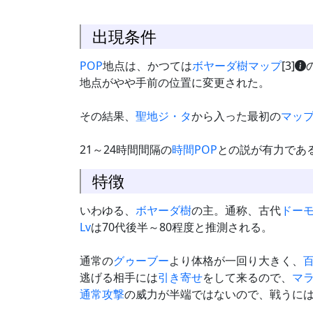
出現条件
POP
地点は、かつては
ボヤーダ樹
マップ
[3]
地点がやや手前の位置に変更された。
その結果、
聖地ジ・タ
から入った最初の
マッ
21～24時間間隔の
時間POP
との説が有力であ
特徴
いわゆる、
ボヤーダ樹
の主。通称、古代
ドー
Lv
は70代後半～80程度と推測される。
通常の
グゥーブー
より体格が一回り大きく、
逃げる相手には
引き寄せ
をして来るので、
マ
通常攻撃
の威力が半端ではないので、戦うに