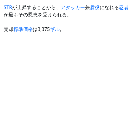
STR
が上昇することから、
アタッカー
兼
盾役
になれる
忍者
が最もその恩恵を受けられる。
売却
標準価格
は3,375
ギル
。