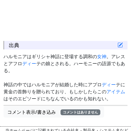
出典
ハルモニアはギリシャ神話に登場する調和の
女神
。アレス
とアフロ
ディー
テの娘とされる。ハーモニーの語源でもあ
る。
神話の中ではハルモニアが結婚した時にアプロ
ディー
テに
黄金の首飾りを贈られており、もしかしたらこの
アイテム
はそのエピソードにちなんでいるのかも知れない。
コメント表示/書き込み
コメントはありません
当ホームページに記載されている会社名・製品名・システム名など