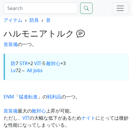
アイテム
防具
首
ハルモニアトルク
首
装備
の一つ。
防
7
STR
+2
VIT
-5
敵対心
+3
Lv
72～
All Jobs
ENM
「
猛進転進
」の
戦利品
の一つ。
首装備
最大の
敵対心
上昇が可能。
ただし、
VIT
の大幅な低下があるため
ナイト
にとっては微妙
な性能になってしまっている。