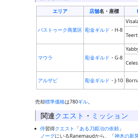
エリア
店舗
名・座標
Visal
バストゥーク商業区
彫金ギルド
・H-8
Teer
Yabb
マウラ
彫金ギルド
・G-8
Celes
アルザビ
彫金ギルド
・J-10
Born
売却
標準価格
は780
ギル
。
関連
クエスト
・
ミッション
侍
習得
クエスト
「
ある刀鍛冶の依頼
」
ノーグ
にいるRanemaudから、「
神木の新