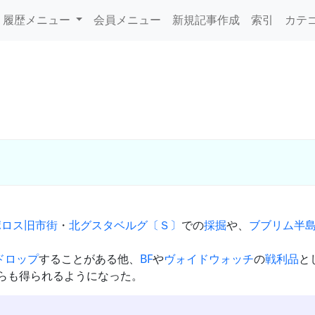
履歴メニュー
会員メニュー
新規記事作成
索引
カテ
ポロス旧市街
・
北グスタベルグ〔Ｓ〕
での
採掘
や、
ブブリム半
ドロップ
することがある他、
BF
や
ヴォイドウォッチ
の
戦利品
と
らも得られるようになった。