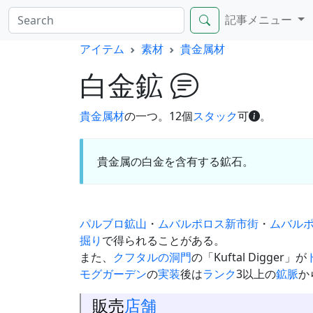
記事メニュー
アイテム
素材
貴金属材
白金鉱
貴金属材
の一つ。12個
スタック
可
。
貴金属の白金を含有する鉱石。
パルブロ鉱山
・
ムバルポロス新市街
・
ムバル
掘り
で得られることがある。
また、
クフタルの洞門
の「Kuftal Digger」が
モグガーデン
の
実装
後は
ランク
3以上の
鉱脈
か
販売
店舗