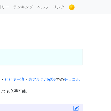
ゴリー
ランキング
ヘルプ
リンク
島
・
ビビキー湾
・
東アルテパ砂漠
での
チョコボ
しても入手可能。