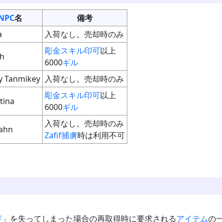
NPC
名
備考
a
入荷なし。売却時のみ
彫金スキル
印可
以上
th
6000
ギル
y Tanmikey
入荷なし。売却時のみ
彫金スキル
印可
以上
tina
6000
ギル
入荷なし。売却時のみ
ahn
Zafif
捕虜
時は利用不可
芽
」を失ってしまった場合の再取得時に要求される
アイテム
の