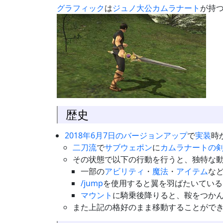
グラフィック
は
ジュノ大公
カムラナート
が持
歴史
2018年6月7日のバージョンアップ
で
実装
時
二刀流
で
サブウェポン
に
カムラナートの
その状態で以下の行動を行うと、独特な
一部の
アビリティ
・
魔法
・
アイテム
な
/jump
を使用すると翼を羽ばたいている
マウント
に騎乗後降りると、鞍をつか
また上記の格好のまま移動することがで