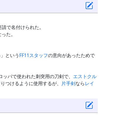
要請で名付けられた。
なった。
い」という
FF11
スタッフ
の意向があったためで
ヨーロッパで使われた刺突用の刀剣で、
エストクル
斬りつけるように使用するが、
片手剣
なら
レイ