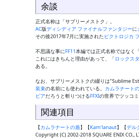
余談
正式名称は「サブリーメストク」。
AC
版
ディシディア ファイナルファンタジー
に
その後2017年7月に実施された
ピクトロジカ 
不思議な事に
FF11
本編では正式名称ではなく
これにはきちんと理由があって、「
ロックス
ある。
なお、サブリーメストクの綴りは"Sublime
装束
の名前にも使われている。
カムラナート
ピア
だろうと斬りつける
FFXI
の世界でツッコミ
関連項目
【
カムラナートの盾
】【
Kam'lanaut
】【
デル
Copyright (C) 2002-2018 SQUARE ENIX CO., LT