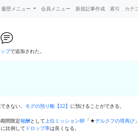
履歴メニュー
会員メニュー
新規記事作成
索引
カテ
剣
アップ
で追加された。
配
できない。
モグの預り帳【22】
に預けることができる。
の期間限定
報酬
として
上位ミッションBF
「★
デルクフの塔再び
さに比例して
ドロップ率
は良くなる。