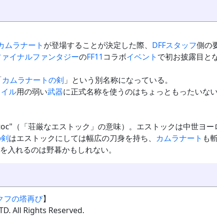
カムラナート
が登場することが決定した際、
DFF
スタッフ
側の
ファイナルファンタジー
の
FF11
コラボ
イベント
で初お披露目と
「
カムラナートの剣
」という別名称になっている。
タイル
用の弱い
武器
に正式名称を使うのはちょっともったいな
 Estoc"（「荘厳なエストック」の意味）。エストックは中世
の剣
はエストックにしては幅広の刀身を持ち、
カムラナート
も
を入れるのは野暮かもしれない。
クフの塔再び
】
D. All Rights Reserved.