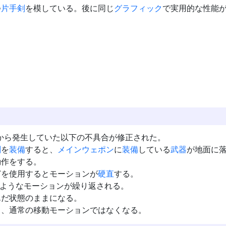
つ
片手剣
を模している。後に同じ
グラフィック
で実用的な性能
から発生していた以下の不具合が修正された。
剣
を
装備
すると、
メインウェポン
に
装備
している
武器
が地面に
動作をする。
どを使用するとモーションが
硬直
する。
ようなモーションが繰り返される。
んだ状態のままになる。
き、通常の移動モーションではなくなる。