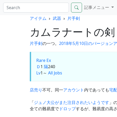
記事メニュー
アイテム
武器
片手剣
カムラナートの
片手剣
の一つ。
2018年5月10日のバージョン
Rare Ex
Ｄ
1
隔
240
Lv
1～
All Jobs
店売り
不可。同一
アカウント
内であっても
宅
「
ジュノ大公がまた注目されたいようです
」
全ての難易度で
ドロップ
するが、難易度の高