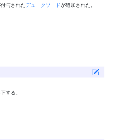
が付与された
デュークソード
が追加された。
落下する。