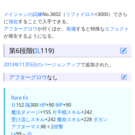
メイジャンの試練
No.3602（
リフトドロス
×3000）でさら
に
強化
することで入手できる。
アフターグロウ
が付くほか、
装備
すると特殊な
エフェクト
が発生するようになる。
第6段階(
IL
119)
2013年11月5日のバージョンアップ
で追加された。
アフターグロウ
なし
Rare Ex
Ｄ
152
隔
300
HP
+90
MP
+90
魔法ダメージ
+155
片手棍
スキル
+242
受け流しスキル
+242
魔命スキル
+228
ダガン
アフターマス
:時々2
倍撃
Lv
99～
白