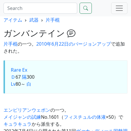
アイテム
武器
片手棍
ガンバンテイン
片手棍
の一つ。
2010年6月22日のバージョンアップ
で追加
された。
Rare Ex
Ｄ
67
隔
300
Lv
80～
白
エンピリアンウェポン
の一つ。
メイジャンの試練
No.1601（
フィスチュルの体液
×50）で
キュラキュラ
から派生する。