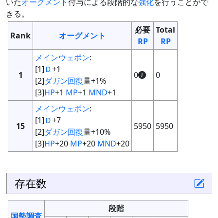
いた
オーグメント
付与による段階的な
強化
を行うことがで
きる。
必要
Total
Rank
オーグメント
RP
RP
メインウェポン
:
[1]
Ｄ
+1
1
0
0
[2]
ダガン
回復
量+1%
[3]
HP
+1
MP
+1
MND
+1
メインウェポン
:
[1]
Ｄ
+7
15
5950
5950
[2]
ダガン
回復
量+10%
[3]
HP
+20
MP
+20
MND
+20
存在数
段階
国勢調査