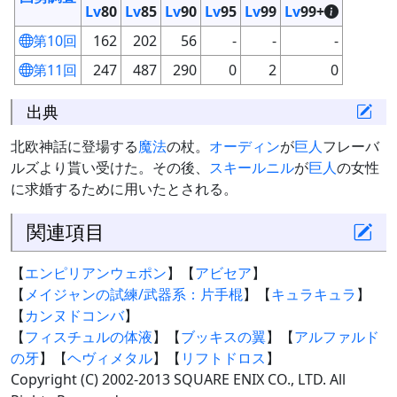
Lv
80
Lv
85
Lv
90
Lv
95
Lv
99
Lv
99+
第10回
162
202
56
-
-
-
第11回
247
487
290
0
2
0
出典
北欧神話に登場する
魔法
の杖。
オーディン
が
巨人
フレーバ
ルズより貰い受けた。その後、
スキールニル
が
巨人
の女性
に求婚するために用いたとされる。
関連項目
【
エンピリアンウェポン
】【
アビセア
】
【
メイジャンの試練/武器系：片手棍
】【
キュラキュラ
】
【
カンヌドコンバ
】
【
フィスチュルの体液
】【
ブッキスの翼
】【
アルファルド
の牙
】【
ヘヴィメタル
】【
リフトドロス
】
Copyright (C) 2002-2013 SQUARE ENIX CO., LTD. All