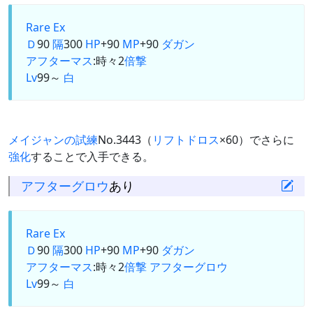
Rare Ex
Ｄ
90
隔
300
HP
+90
MP
+90
ダガン
アフターマス
:時々2
倍撃
Lv
99～
白
メイジャンの試練
No.3443（
リフトドロス
×60）でさらに
強化
することで入手できる。
アフターグロウ
あり
Rare Ex
Ｄ
90
隔
300
HP
+90
MP
+90
ダガン
アフターマス
:時々2
倍撃
アフターグロウ
Lv
99～
白