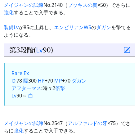
メイジャンの試練
No.2140（
ブッキスの翼
×50）でさらに
強化
することで入手できる。
装備Lv
が85に上昇し、
エンピリアンWS
の
ダガン
を撃てる
ようになる。
第3段階(
Lv
90)
Rare Ex
Ｄ
78
隔
300
HP
+70
MP
+70
ダガン
アフターマス
:時々2
倍撃
Lv
90～
白
メイジャンの試練
No.2547（
アルファルドの牙
×75）でさ
らに
強化
することで入手できる。