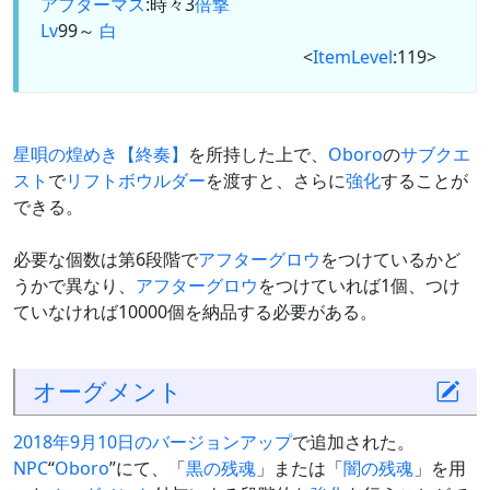
アフターマス
:時々3
倍撃
Lv
99～
白
<
ItemLevel
:119>
星唄の煌めき【終奏】
を所持した上で、
Oboro
の
サブクエ
スト
で
リフトボウルダー
を渡すと、さらに
強化
することが
できる。
必要な個数は第6段階で
アフターグロウ
をつけているかど
うかで異なり、
アフターグロウ
をつけていれば1個、つけ
ていなければ10000個を納品する必要がある。
オーグメント
2018年9月10日のバージョンアップ
で追加された。
NPC
“
Oboro
”にて、「
黒の残魂
」または「
闇の残魂
」を用