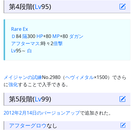
第4段階(
Lv
95)
Rare Ex
Ｄ
84
隔
300
HP
+80
MP
+80
ダガン
アフターマス
:時々2
倍撃
Lv
95～
白
メイジャンの試練
No.2980（
ヘヴィメタル
×1500）でさら
に
強化
することで入手できる。
第5段階(
Lv
99)
2012年2月14日のバージョンアップ
で追加された。
アフターグロウ
なし