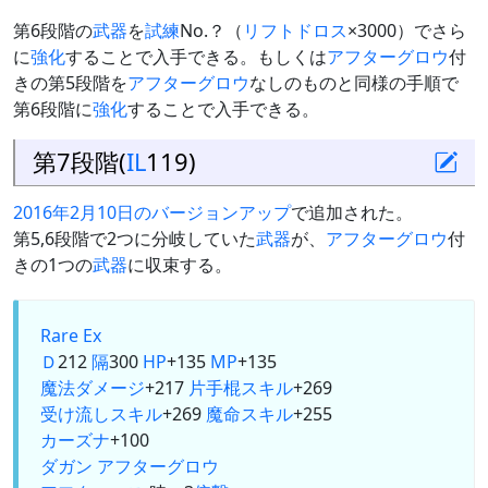
第6段階の
武器
を
試練
No.？（
リフトドロス
×3000）でさら
に
強化
することで入手できる。もしくは
アフターグロウ
付
きの第5段階を
アフターグロウ
なしのものと同様の手順で
第6段階に
強化
することで入手できる。
第7段階(
IL
119)
2016年2月10日のバージョンアップ
で追加された。
第5,6段階で2つに分岐していた
武器
が、
アフターグロウ
付
きの1つの
武器
に収束する。
Rare Ex
Ｄ
212
隔
300
HP
+135
MP
+135
魔法ダメージ
+217
片手棍
スキル
+269
受け流しスキル
+269
魔命スキル
+255
カーズナ
+100
ダガン
アフターグロウ