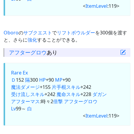
<
ItemLevel
:119>
Oboro
の
サブクエスト
で
リフトボウルダー
を300個を渡す
と、さらに
強化
することができる。
アフターグロウ
あり
Rare Ex
Ｄ
152
隔
300
HP
+90
MP
+90
魔法ダメージ
+155
片手棍
スキル
+242
受け流しスキル
+242
魔命スキル
+228
ダガン
アフターマス
:時々2
倍撃
アフターグロウ
Lv
99～
白
<
ItemLevel
:119>