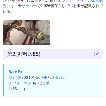
2012年7月4日に公開された第11回
ヴァナ・ディール国勢調
査
には、全
サーバー
で1,026個存在している事が記載されて
いる。
第2段階(
Lv
85)
Rare Ex
Ｄ
74
隔
300
HP
+50
MP
+50
ダガン
アフターマス
:時々2
倍撃
Lv
85～
白