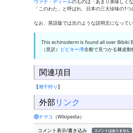
ヴァナ・ディール
のものは「あまり美味しく
「このわた」と呼ばれ、日本の三大珍味の1つ
なお、英語版では次のような説明文になって
This echinoderm is found all over Bibiki 
（意訳）
ビビキー湾
全般で見つかる棘皮動
関連項目
【
潮干狩り
】
外部
リンク
ナマコ
（Wikipedia）
コメント表示/書き込み
コメントはありません