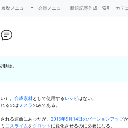
履歴メニュー
会員メニュー
新規記事作成
索引
カテ
グ
皮動物。
ない）。
合成
素材
として使用する
レシピ
はない。
られるのは
ミスラ
のみである。
り
される運命にあったが、
2015年5月14日のバージョンアップ
はミニ
スライム
を
クロット
に変化させるのに必要になる。