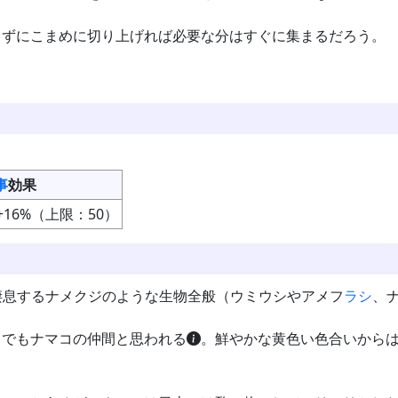
らずにこまめに切り上げれば必要な分はすぐに集まるだろう。
事
効果
+16%（上限：50）
と海に棲息するナメクジのような生物全般（ウミウシやアメフ
ラシ
、
中でもナマコの仲間と思われる
。鮮やかな黄色い色合いからは、ロ