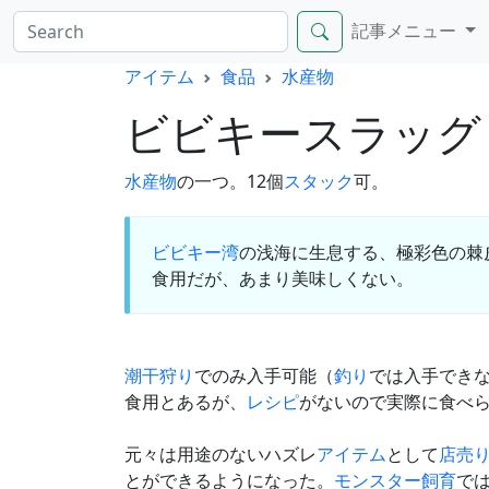
記事メニュー
アイテム
食品
水産物
ビビキースラッ
水産物
の一つ。12個
スタック
可。
ビビキー湾
の浅海に生息する、極彩色の棘
食用だが、あまり美味しくない。
潮干狩り
でのみ入手可能（
釣り
では入手でき
食用とあるが、
レシピ
がないので実際に食べ
元々は用途のないハズレ
アイテム
として
店売
とができるようになった。
モンスター飼育
で