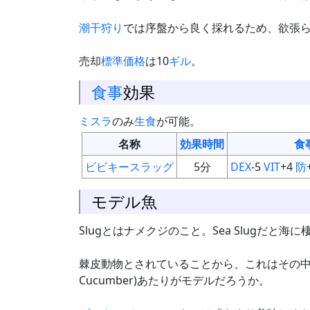
潮干狩り
では序盤から良く採れるため、欲張
売却
標準価格
は10
ギル
。
食事
効果
ミスラ
のみ
生食
が可能。
名称
効果時間
食
ビビキースラッグ
5分
DEX
-5
VIT
+4
防
モデル魚
Slugとはナメクジのこと。Sea Slugだ
棘皮動物とされていることから、これはその
Cucumber)あたりがモデルだろうか。