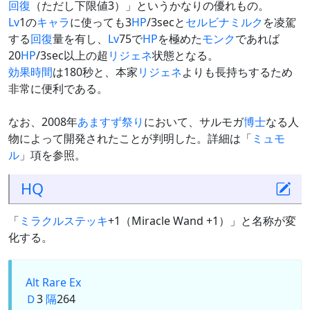
回復
（ただし下限値3）」というかなりの優れもの。
Lv
1の
キャラ
に使っても3
HP
/3secと
セルビナミルク
を凌駕
する
回復
量を有し、
Lv
75で
HP
を極めた
モンク
であれば
20
HP
/3sec以上の超
リジェネ
状態となる。
効果時間
は180秒と、本家
リジェネ
よりも長持ちするため
非常に便利である。
なお、2008年
あますず祭り
において、サルモガ
博士
なる人
物によって開発されたことが判明した。詳細は「
ミュモ
ル
」項を参照。
HQ
「
ミラクルステッキ
+1（Miracle Wand +1）」と名称が変
化する。
Alt
Rare Ex
Ｄ
3
隔
264