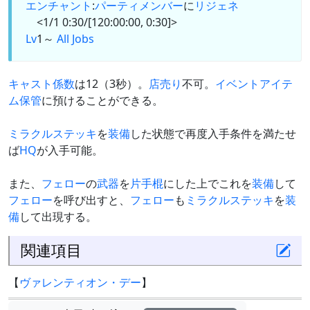
エンチャント
:
パーティメンバー
に
リジェネ
<1/1 0:30/[120:00:00, 0:30]>
Lv
1～
All Jobs
キャスト係数
は12（3秒）。
店売り
不可。
イベントアイテ
ム保管
に預けることができる。
ミラクルステッキ
を
装備
した状態で再度入手条件を満たせ
ば
HQ
が入手可能。
また、
フェロー
の
武器
を
片手棍
にした上でこれを
装備
して
フェロー
を呼び出すと、
フェロー
も
ミラクルステッキ
を
装
備
して出現する。
関連項目
【
ヴァレンティオン・デー
】