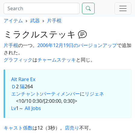
アイテム
武器
片手棍
ミラクルステッキ
片手棍
の一つ。
2006年12月19日のバージョンアップ
で追加
された。
グラフィック
は
チャームステッキ
と同じ。
Alt
Rare Ex
Ｄ
2
隔
264
エンチャント
:
パーティメンバー
に
リジェネ
<10/10 0:30/[2:00:00, 0:30]>
Lv
1～
All Jobs
キャスト係数
は12（3秒）。
店売り
不可。