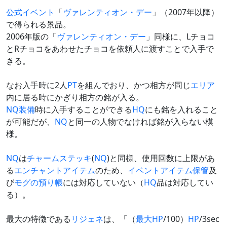
公式イベント
「
ヴァレンティオン・デー
」（2007年以降）
で得られる景品。
2006年版の「
ヴァレンティオン・デー
」同様に、Lチョコ
とRチョコをあわせたチョコを依頼人に渡すことで入手で
きる。
なお入手時に2人
PT
を組んでおり、かつ相方が同じ
エリア
内に居る時にかぎり相方の銘が入る。
NQ
装備
時に入手することができる
HQ
にも銘を入れること
が可能だが、
NQ
と同一の人物でなければ銘が入らない模
様。
NQ
は
チャームステッキ
(
NQ
)と同様、使用回数に上限があ
る
エンチャントアイテム
のため、
イベントアイテム保管
及
び
モグの預り帳
には対応していない（
HQ
品は対応してい
る）。
最大の特徴である
リジェネ
は、「（
最大HP
/100）
HP
/3sec