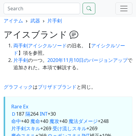
アイテム
武器
片手剣
アイスブランド
両手剣
アイシクルソード
の旧名。【
アイシクルソー
ド
】項を参照。
片手剣
の一つ。
2020年11月10日のバージョンアップ
で
追加された。本項で解説する。
グラフィック
は
ブリザドブランド
と同じ。
Rare Ex
Ｄ
187
隔
264
INT
+30
命中
+40
魔命
+40
魔攻
+40
魔法ダメージ
+248
片手剣
スキル
+269
受け流しスキル
+269
魔命スキル
+269
ウェポンスキル
INT
補正+10%