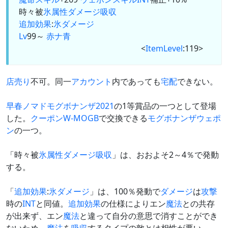
時々被
氷属性
ダメージ
吸収
追加効果
:
氷
ダメージ
Lv
99～
赤
ナ
青
<
ItemLevel
:119>
店売り
不可。同一
アカウント
内であっても
宅配
できない。
早春ノマドモグボナンザ2021
の1等賞品の一つとして登場
した。
クーポンW-MOGB
で交換できる
モグボナンザウェポ
ン
の一つ。
「時々被
氷属性
ダメージ
吸収
」は、おおよそ2～4％で発動
する。
「
追加効果
:
氷
ダメージ
」は、100％発動で
ダメージ
は
攻撃
時の
INT
と同値。
追加効果
の仕様によりエン
魔法
との共存
が出来ず、エン
魔法
と違って自分の意思で消すことができ