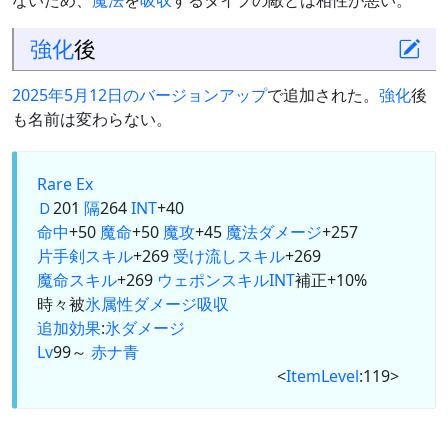
ないため、
魔法
を
吸収
するタイプの敵とは相性が悪い。
強化
後
2025年5月12日のバージョンアップ
で追加された。
強化
後
も名前は変わらない。
Rare Ex
Ｄ
201
隔
264
INT
+40
命中
+50
魔命
+50
魔攻
+45
魔法ダメージ
+257
片手剣
スキル
+269
受け流しスキル
+269
魔命スキル
+269
ウェポンスキル
INT
補正+10%
時々被
氷属性
ダメージ
吸収
追加効果
:
氷
ダメージ
Lv
99～
赤
ナ
青
<
ItemLevel
:119>