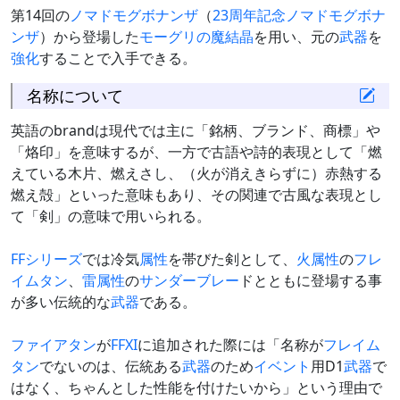
第14回の
ノマドモグボナンザ
（
23周年記念ノマドモグボナ
ンザ
）から登場した
モーグリの魔結晶
を用い、元の
武器
を
強化
することで入手できる。
名称について
英語のbrandは現代では主に「銘柄、ブランド、商標」や
「烙印」を意味するが、一方で古語や詩的表現として「燃
えている木片、燃えさし、（火が消えきらずに）赤熱する
燃え殻」といった意味もあり、その関連で古風な表現とし
て「剣」の意味で用いられる。
FFシリーズ
では冷気
属性
を帯びた剣として、
火属性
の
フレ
イムタン
、
雷属性
の
サンダー
ブレー
ドとともに登場する事
が多い伝統的な
武器
である。
ファイアタン
が
FFXI
に追加された際には「名称が
フレイム
タン
でないのは、伝統ある
武器
のため
イベント
用D1
武器
で
はなく、ちゃんとした性能を付けたいから」という理由で