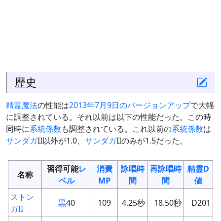
歴史
精霊魔法
の性能は
2013年7月9日のバージョンアップ
で大幅
に調整されている。それ以前は以下の性能だった。この時
同時に
系統係数
も調整されている。これ以前の
系統係数
は
サンダガ
II以外が1.0、
サンダガ
IIのみが1.5だった。
習得可能
レ
消費
詠唱時
再詠唱時
精霊D
名称
ベル
MP
間
間
値
ストン
黒
40
109
4.25秒
18.50秒
D201
ガII