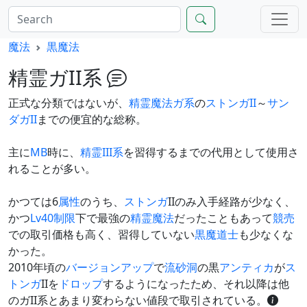
魔法
黒魔法
精霊ガII系
正式な分類ではないが、
精霊魔法
ガ系
の
ストンガII
～
サン
ダガII
までの便宜的な総称。
主に
MB
時に、
精霊III系
を習得するまでの代用として使用さ
れることが多い。
かつては6
属性
のうち、
ストンガ
IIのみ入手経路が少なく、
かつ
Lv40制限
下で最強の
精霊魔法
だったこともあって
競売
での取引価格も高く、習得していない
黒魔道士
も少なくな
かった。
2010年頃の
バージョンアップ
で
流砂洞
の黒
アンティカ
が
ス
トンガ
IIを
ドロップ
するようになったため、それ以降は他
のガII系とあまり変わらない値段で取引されている。