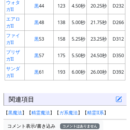
ウォタ
黒
44
123
4.50秒
20.25秒
D232
ガII
エアロ
黒
48
138
5.00秒
21.75秒
D266
ガII
ファイ
黒
53
158
5.25秒
23.25秒
D312
ガII
ブリザ
黒
57
175
5.50秒
24.50秒
D350
ガII
サンダ
黒
61
193
6.00秒
26.00秒
D392
ガII
関連項目
【
黒魔法
】【
精霊魔法
】【
ガ系魔法
】【
精霊II系
】
コメント表示/書き込み
コメントはありません