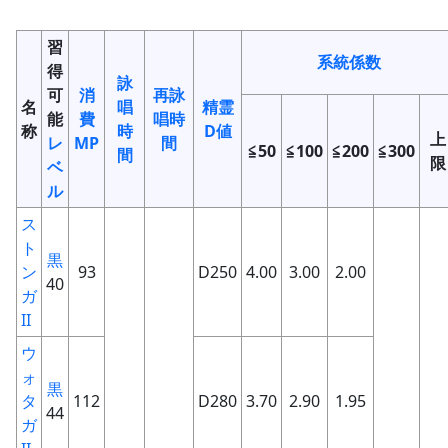
習
系統係数
得
詠
可
消
再詠
名
唱
精霊
能
費
唱時
称
時
D値
上
レ
MP
間
≦50
≦100
≦200
≦300
間
限
ベ
ル
ス
ト
黒
ン
93
D250
4.00
3.00
2.00
40
ガ
II
ウ
ォ
黒
タ
112
D280
3.70
2.90
1.95
44
ガ