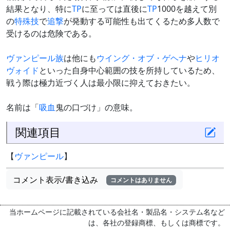
結果となり、特に
TP
に至っては直後に
TP
1000を越えて別
の
特殊技
で
追撃
が発動する可能性も出てくるため多人数で
受けるのは危険である。
ヴァンピール族
は他にも
ウイング・オブ・ゲヘナ
や
ヒリオ
ヴォイド
といった自身中心範囲の技を所持しているため、
戦う際は極力近づく人は最小限に抑えておきたい。
名前は「
吸血
鬼の口づけ」の意味。
関連項目
【
ヴァンピール
】
コメント表示/書き込み
コメントはありません
当ホームページに記載されている会社名・製品名・システム名など
は、各社の登録商標、もしくは商標です。