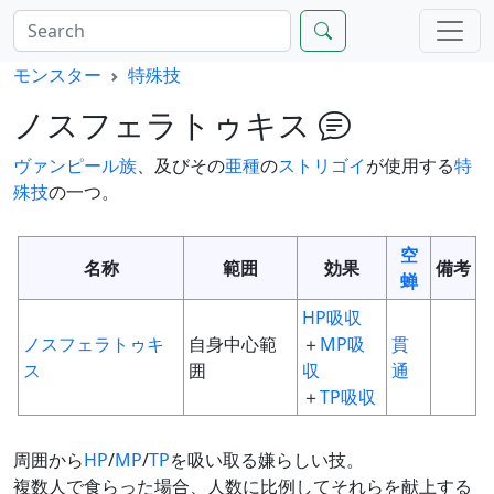
モンスター
特殊技
ノスフェラトゥキス
ヴァンピール族
、及びその
亜種
の
ストリゴイ
が使用する
特
殊技
の一つ。
空
名称
範囲
効果
備考
蝉
HP
吸収
ノスフェラトゥキ
自身中心範
＋
MP
吸
貫
ス
囲
収
通
＋
TP
吸収
周囲から
HP
/
MP
/
TP
を吸い取る嫌らしい技。
複数人で食らった場合、人数に比例してそれらを献上する