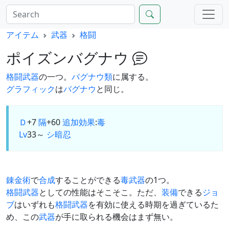
アイテム
武器
格闘
ポイズンバグナウ
格闘武器
の一つ。
バグナウ類
に属する。
グラフィック
は
バグナウ
と同じ。
Ｄ
+7
隔
+60
追加効果
:
毒
Lv
33～
シ
暗
忍
錬金術
で
合成
することができる
毒武器
の1つ。
格闘武器
としての性能はそこそこ。ただ、
装備
できる
ジョ
ブ
はいずれも
格闘武器
を有効に使える時期を過ぎているた
め、この
武器
が手に取られる機会はまず無い。