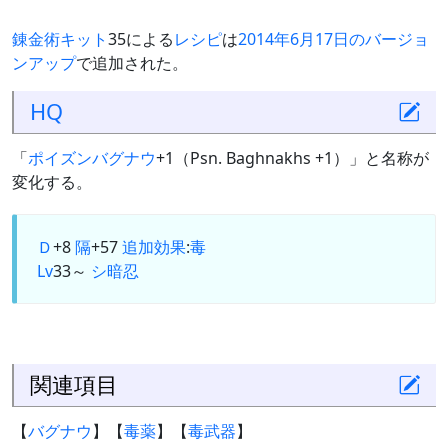
錬金術キット
35による
レシピ
は
2014年6月17日のバージョ
ンアップ
で追加された。
HQ
「
ポイズンバグナウ
+1（Psn. Baghnakhs +1）」と名称が
変化する。
Ｄ
+8
隔
+57
追加効果
:
毒
Lv
33～
シ
暗
忍
関連項目
【
バグナウ
】【
毒薬
】【
毒武器
】