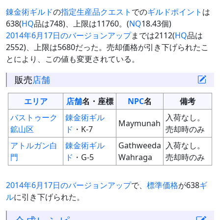
錬金術ギルド
の
指定生産品クエスト
での
ギルドポイント
は
638(
HQ
品は748)、上限は11760。(
NQ
18.43個)
2014年6月17日のバージョンアップ
までは2112(
HQ
品は
2552)、上限は5680だった。売却価格が引き下げられたこ
とにより、この値も変更されている。
販売
店舗
エリア
店舗
名・座標
NPC
名
備考
バストゥーク
錬金術ギル
入荷なし。
Maymunah
鉱山区
ド
・K-7
売却時のみ
アトルガン白
錬金術ギル
Gathweeda
入荷なし。
門
ド
・G-5
Wahraga
売却時のみ
2014年6月17日のバージョンアップ
で、
標準価格
が638
ギ
ル
に引き下げられた。