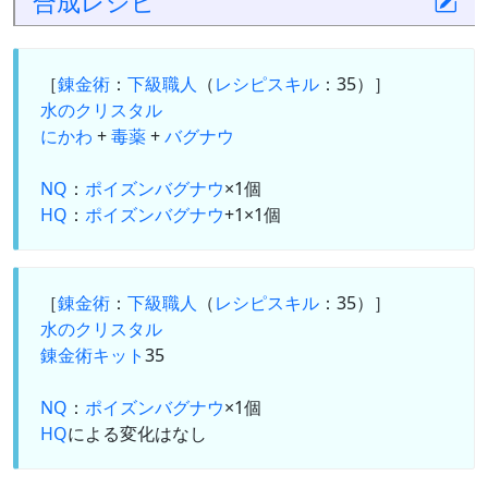
合成
レシピ
［
錬金術
：
下級職人
（
レシピスキル
：35）］
水のクリスタル
にかわ
+
毒薬
+
バグナウ
NQ
：
ポイズンバグナウ
×1個
HQ
：
ポイズンバグナウ
+1×1個
［
錬金術
：
下級職人
（
レシピスキル
：35）］
水のクリスタル
錬金術キット
35
NQ
：
ポイズンバグナウ
×1個
HQ
による変化はなし