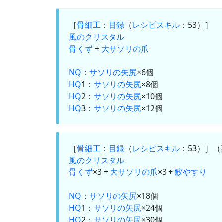
［
骨細工
：
目録
（
レシピスキル
：53）］
風のクリスタル
骨くず
+
大サソリの爪
NQ
：
サソリの矢尻
×6個
HQ
1：
サソリの矢尻
×8個
HQ
2：
サソリの矢尻
×10個
HQ
3：
サソリの矢尻
×12個
［
骨細工
：
目録
（
レシピスキル
：53）］
風のクリスタル
骨くず
×3 +
大サソリの爪
×3 +
鮫やすり
NQ
：
サソリの矢尻
×18個
HQ
1：
サソリの矢尻
×24個
HQ
2：
サソリの矢尻
×30個