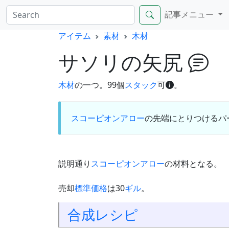
記事メニュー
アイテム
素材
木材
サソリの矢尻
木材
の一つ。99個
スタック
可
。
スコーピオンアロー
の先端にとりつけるパ
説明通り
スコーピオンアロー
の材料となる。
売却
標準価格
は30
ギル
。
合成
レシピ