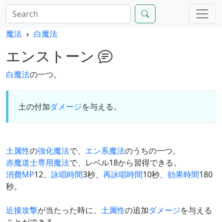
魔法
白魔法
エンストーン
白魔法
の一つ。
土の付加
ダメージ
を与える。
土
属性
の
強化魔法
で、
エン系
魔法
のうちの一つ。
赤魔道士専用魔法
で、レベル18から習得できる。
消費MP
12、
詠唱時間
3秒、
再詠唱時間
10秒、
効果時間
180
秒。
近接攻撃
が当たった時に、
土
属性
の追加
ダメージ
を与える