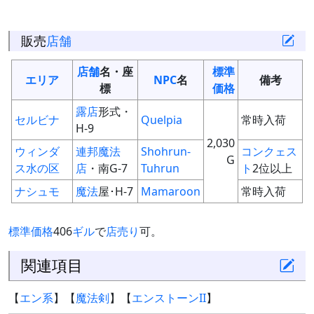
販売
店舗
店舗
名・座
標準
エリア
NPC
名
備考
標
価格
露店
形式・
セルビナ
Quelpia
常時入荷
H-9
2,030
ウィンダ
連邦魔法
Shohrun-
コンクェス
G
ス水の区
店
・南G-7
Tuhrun
ト
2位以上
ナシュモ
魔法
屋･H-7
Mamaroon
常時入荷
標準価格
406
ギル
で
店売り
可。
関連項目
【
エン系
】【
魔法剣
】【
エンストーンII
】