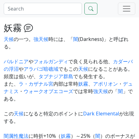
妖霧
天候
の一つ。
強天候
時には、「
闇
(Darkness)」と呼ばれ
る。
バルドニア
や
フォルガンディ
で良く見られる他、
カダーバ
の浮沼
や
アラパゴ暗礁域
でもこの
天候
になることがある。
頻度は低いが、
タブナジア群島
でも発生する。
また、
ラ・カザナル宮
内部は常時
妖霧
、
アポリオン
・
デュ
ナミス
・
ウォークオブエコーズ
では常時
強天候
の「
闇
」で
ある。
この
天候
になると特定のポイントに
Dark Elemental
が出現
する。
闇属性
魔法
に時折+10%（
妖霧
）～25%（
闇
）のボーナスが