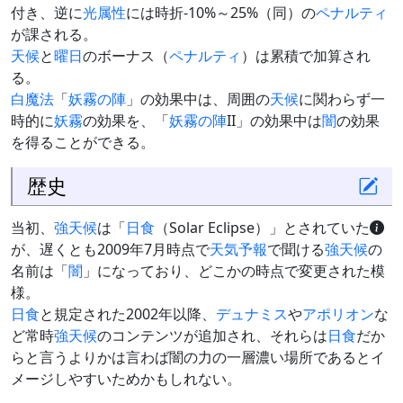
付き、逆に
光属性
には時折-10%～25%（同）の
ペナルティ
が課される。
天候
と
曜日
のボーナス（
ペナルティ
）は累積で加算され
る。
白魔法
「
妖霧の陣
」の効果中は、周囲の
天候
に関わらず一
時的に
妖霧
の効果を、「
妖霧の陣
II」の効果中は
闇
の効果
を得ることができる。
歴史
当初、
強天候
は「
日食
（Solar Eclipse）」とされていた
が、遅くとも2009年7月時点で
天気予報
で聞ける
強天候
の
名前は「
闇
」になっており、どこかの時点で変更された模
様。
日食
と規定された2002年以降、
デュナミス
や
アポリオン
な
ど常時
強天候
のコンテンツが追加され、それらは
日食
だか
らと言うよりかは言わば闇の力の一層濃い場所であるとイ
メージしやすいためかもしれない。