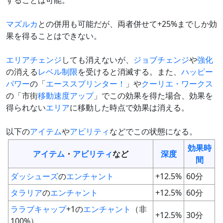
することは可能。
マズルカ
との併用も可能だが、両者併せて+25%までしか効
果を得ることはできない。
エリアチェンジ
しても消えないが、
ジョブチェンジ
や
強化
の消える
レベル制限
を受けると消滅する。また、
ハッピー
パワー
の「
エーススプリンター！
」や
クーリエ・ワークス
の「市街
移動速度アップ
」でこの効果を得た場合、効果を
得られない
エリア
に移動した時点で効果は消える。
以下の
アイテム
や
アビリティ
などでこの状態になる。
効果時
アイテム
・
アビリティ
など
深度
間
ダッシューズ
の
エンチャント
+12.5%
60分
タラリア
の
エンチャント
+12.5%
60分
ララブキャップ
+1の
エンチャント
（非
+12.5%
30分
100%）