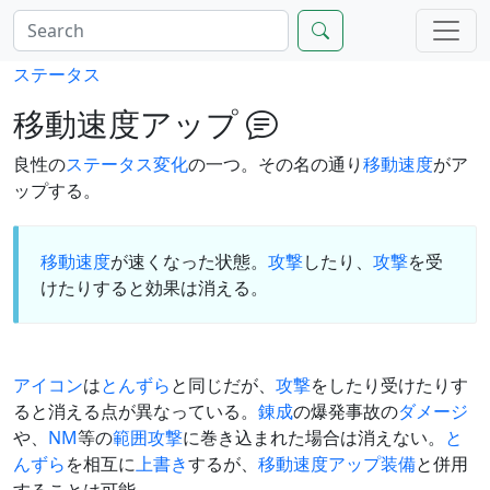
ステータス
移動速度アップ
良性の
ステータス変化
の一つ。その名の通り
移動速度
がア
ップする。
移動速度
が速くなった状態。
攻撃
したり、
攻撃
を受
けたりすると効果は消える。
アイコン
は
とんずら
と同じだが、
攻撃
をしたり受けたりす
ると消える点が異なっている。
錬成
の爆発事故の
ダメージ
や、
NM
等の
範囲攻撃
に巻き込まれた場合は消えない。
と
んずら
を相互に
上書き
するが、
移動速度アップ装備
と併用