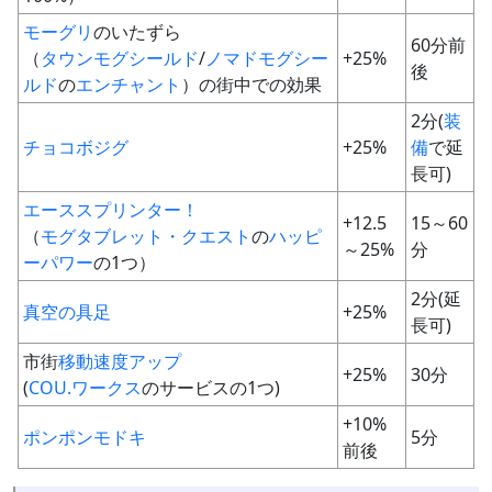
モーグリ
のいたずら
60分前
（
タウンモグシールド
/
ノマドモグシー
+25%
後
ルド
の
エンチャント
）の街中での効果
2分(
装
チョコボジグ
+25%
備
で延
長可)
エーススプリンター！
+12.5
15～60
（
モグタブレット・クエスト
の
ハッピ
～25%
分
ーパワー
の1つ）
2分(延
真空の具足
+25%
長可)
市街
移動速度アップ
+25%
30分
(
COU.ワークス
のサービスの1つ)
+10%
ポンポンモドキ
5分
前後