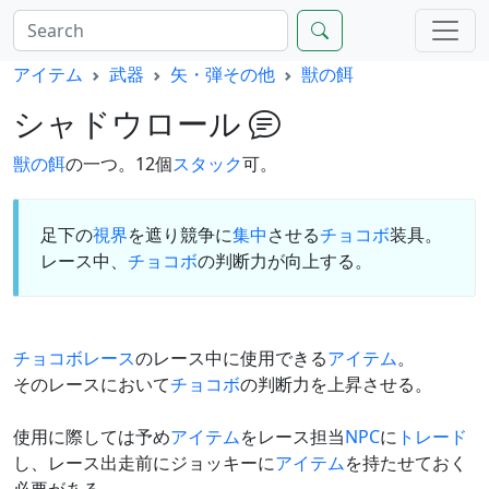
アイテム
武器
矢・弾その他
獣の餌
シャドウロール
獣の餌
の一つ。12個
スタック
可。
足下の
視界
を遮り競争に
集中
させる
チョコボ
装具。
レース中、
チョコボ
の判断力が向上する。
チョコボレース
のレース中に使用できる
アイテム
。
そのレースにおいて
チョコボ
の判断力を上昇させる。
使用に際しては予め
アイテム
をレース担当
NPC
に
トレード
し、レース出走前にジョッキーに
アイテム
を持たせておく