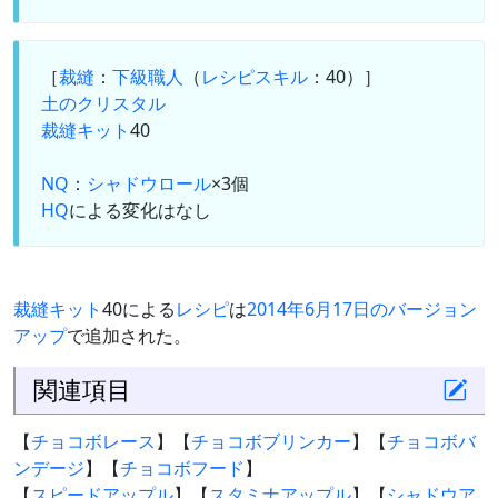
［
裁縫
：
下級職人
（
レシピスキル
：40）］
土のクリスタル
裁縫キット
40
NQ
：
シャドウロール
×3個
HQ
による変化はなし
裁縫キット
40による
レシピ
は
2014年6月17日のバージョン
アップ
で追加された。
関連項目
【
チョコボレース
】【
チョコボブリンカー
】【
チョコボバ
ンデージ
】【
チョコボフード
】
【
スピードアップル
】【
スタミナアップル
】【
シャドウア