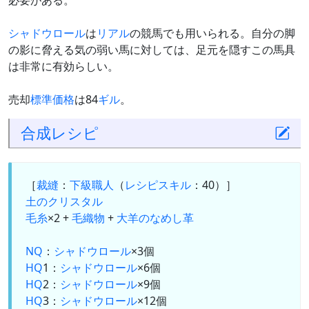
必要がある。
シャドウロール
は
リアル
の競馬でも用いられる。自分の脚
の影に脅える気の弱い馬に対しては、足元を隠すこの馬具
は非常に有効らしい。
売却
標準価格
は84
ギル
。
合成
レシピ
［
裁縫
：
下級職人
（
レシピスキル
：40）］
土のクリスタル
毛糸
×2 +
毛織物
+
大羊のなめし革
NQ
：
シャドウロール
×3個
HQ
1：
シャドウロール
×6個
HQ
2：
シャドウロール
×9個
HQ
3：
シャドウロール
×12個