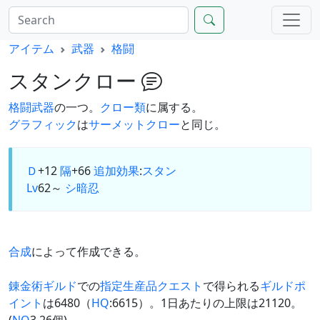
アイテム
武器
格闘
スタンクロー
格闘武器
の一つ。
クロー類
に属する。
グラフィック
は
サーメットクロー
と同じ。
Ｄ
+12
隔
+66
追加効果
:
スタン
Lv
62～
シ
暗
忍
合成
によって作成できる。
錬金術ギルド
での
指定生産品クエスト
で得られる
ギルドポ
イント
は6480（
HQ
:6615）。1日あたりの上限は21120。