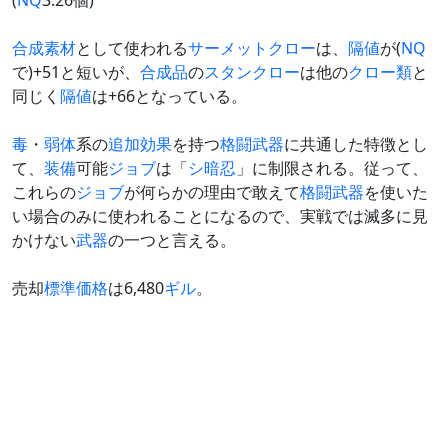
(
NQ
3.26個)
合成
素材
として使われる
サーメットクロー
は、
隔値
が(
NQ
で)+51と短いが、
合成品
の
スタンクロー
は他の
クロー類
と
同じく
隔値
は+66となっている。
毒
・
弱体
系の
追加効果
を持つ
格闘武器
に共通した特徴とし
て、
装備
可能
ジョブ
は「
シ
暗
忍
」に制限される。従って、
これらの
ジョブ
が何らかの理由で敢えて
格闘武器
を使いた
い場合のみに使われることになるので、実戦では滅多に見
かけない
武器
の一つと言える。
売却
標準価格
は6,480
ギル
。