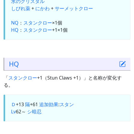
水のクリスタル
しびれ薬
+
にかわ
+
サーメットクロー
NQ
：
スタンクロー
×1個
HQ
：
スタンクロー
+1×1個
HQ
「
スタンクロー
+1（Stun Claws +1）」と名称が変化す
る。
Ｄ
+13
隔
+61
追加効果
:
スタン
Lv
62～
シ
暗
忍