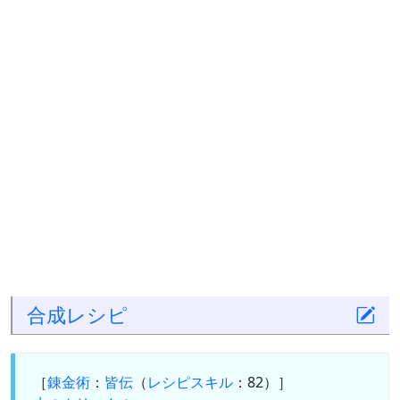
合成
レシピ
［
錬金術
：
皆伝
（
レシピスキル
：82）］