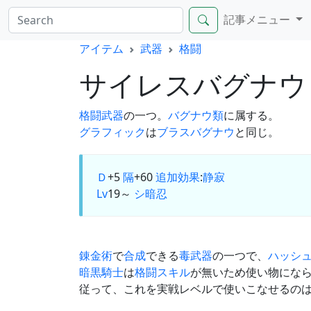
記事メニュー
アイテム
武器
格闘
サイレスバグナ
格闘武器
の一つ。
バグナウ類
に属する。
グラフィック
は
ブラスバグナウ
と同じ。
Ｄ
+5
隔
+60
追加効果
:
静寂
Lv
19～
シ
暗
忍
錬金術
で
合成
できる
毒武器
の一つで、
ハッシ
暗黒騎士
は
格闘スキル
が無いため使い物にな
従って、これを実戦レベルで使いこなせるの