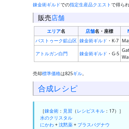
錬金術ギルド
での
指定生産品クエスト
で得ら
販売
店舗
エリア
名
店舗
名・座標
バストゥーク鉱山区
錬金術ギルド
・K-7
Ma
Ga
アトルガン白門
錬金術ギルド
・G-5
Wa
売却
標準価格
は825
ギル
。
合成
レシピ
［
錬金術
：
見習
（
レシピスキル
：17）］
水のクリスタル
にかわ
+
沈黙薬
+
ブラスバグナウ