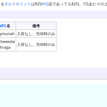
れる
ギルドポイント
は825(
HQ
品であっても825)。1日あたりの上限
NPC
名
備考
ymunah
入荷なし。売却時のみ
thweeda
入荷なし。売却時のみ
hraga