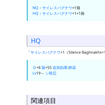
NQ
：
サイレスバグナウ
×1個
HQ
：
サイレスバグナウ
+1×1個
HQ
「
サイレスバグナウ
+1（Silence Baghn
Ｄ
+6
隔
+55
追加効果
:
静寂
Lv
19～
シ
暗
忍
関連項目