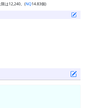
は12,240。(
NQ
14.83個)