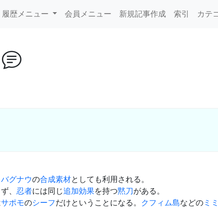
履歴メニュー
会員メニュー
新規記事作成
索引
カテ
ウ
ュバグナウ
の
合成
素材
としても利用される。
らず、
忍者
には同じ
追加効果
を持つ
黙刀
がある。
は
サポモ
の
シーフ
だけということになる。
クフィム島
などの
ミ