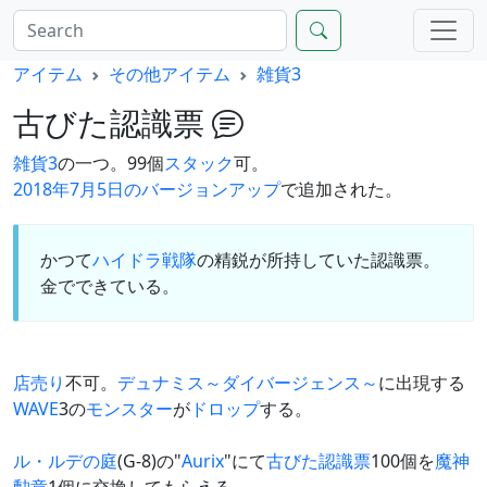
アイテム
その他アイテム
雑貨3
古びた認識票
雑貨3
の一つ。99個
スタック
可。
2018年7月5日のバージョンアップ
で追加された。
かつて
ハイドラ戦隊
の精鋭が所持していた認識票。
金でできている。
店売り
不可。
デュナミス～ダイバージェンス～
に出現する
WAVE
3の
モンスター
が
ドロップ
する。
ル・ルデの庭
(G-8)の"
Aurix
"にて
古びた認識票
100個を
魔神