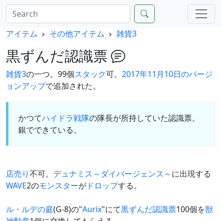
アイテム
その他アイテム
雑貨3
黒ずんだ認識票
雑貨3
の一つ。99個
スタック
可。
2017年11月10日のバージ
ョンアップ
で追加された。
かつて
ハイドラ戦隊
の隊長が所持していた認識票。
銀でできている。
店売り
不可。
デュナミス～ダイバージェンス～
に出現する
WAVE
2の
モンスター
が
ドロップ
する。
ル・ルデの庭
(G-8)の"
Aurix
"にて
黒ずんだ認識票
100個を
獣