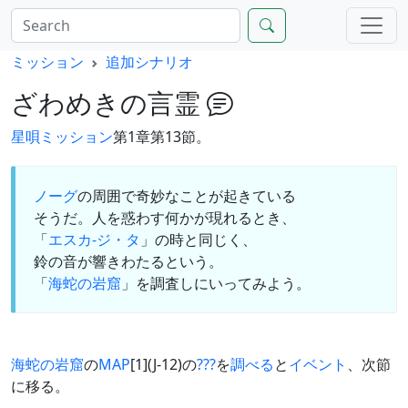
ミッション
追加シナリオ
ざわめきの言霊
星唄ミッション
第1章第13節。
ノーグ
の周囲で奇妙なことが起きている
そうだ。人を惑わす何かが現れるとき、
「
エスカ-ジ・タ
」の時と同じく、
鈴の音が響きわたるという。
「
海蛇の岩窟
」を調査しにいってみよう。
海蛇の岩窟
の
MAP
[1](J-12)の
???
を
調べる
と
イベント
、次節
に移る。