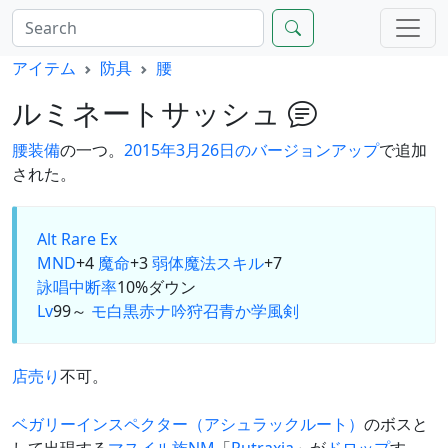
アイテム
防具
腰
ルミネートサッシュ
腰装備
の一つ。
2015年3月26日のバージョンアップ
で追加
された。
Alt
Rare Ex
MND
+4
魔命
+3
弱体魔法スキル
+7
詠唱中断率
10%ダウン
Lv
99～
モ
白
黒
赤
ナ
吟
狩
召
青
か
学
風
剣
店売り
不可。
ベガリーインスペクター（アシュラックルート）
のボスと