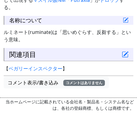
して出現する
マスイル族
NM
「
Putraxia
」が
ドロップ
す
る。
名称について
ルミネート(ruminate)は「思いめぐらす、反芻する」とい
う意味。
関連項目
【
ベガリーインスペクター
】
コメント表示/書き込み
コメントはありません
当ホームページに記載されている会社名・製品名・システム名など
は、各社の登録商標、もしくは商標です。