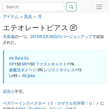
アイテム
防具
耳
エテオレートピアス
耳装備
の一つ。
2015年3月26日のバージョンアップ
で追加
された。
Alt
Rare Ex
HP
+50
MP
+50
ファストキャスト
+1%
被魔法ダメージ
-3%
レジストサイレス
+15
Lv
99～
All Jobs
店売り
不可。
ベガリーインスペクター
（
ラ・カザナル宮外郭〔Ｕ〕
）に