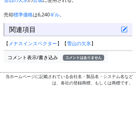
雪山の欠氷
の
合成
に使用される。
売却
標準価格
は6,240
ギル
。
関連項目
【
メナスインスペクター
】【
雪山の欠氷
】
コメント表示/書き込み
コメントはありません
当ホームページに記載されている会社名・製品名・システム名など
は、各社の登録商標、もしくは商標です。