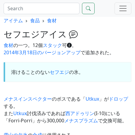
アイテム
食品
食材
セフエジアイス
食材
の一つ。12個
スタック
可
。
2014年3月18日のバージョンアップ
で追加された。
溶けることのない
セフエジ
の氷。
メナスインスペクター
のボスである「
Utkux
」が
ドロップ
する。
また
Utkux
討伐済みであれば
西アドゥリン
(I-10)にいる
「Forri-Porri」から300,000
メナスプラズム
で交換可能。