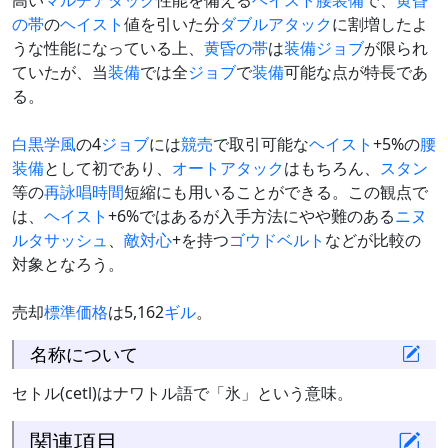
高い
マルチアタック
性能を備える
ヘイスト
腰装備
で、
黄昏
の帯
の
ヘイスト
値を引いた分
ダブルアタック
に割増したよ
うな性能になっている上、
黄昏の帯
は
装備
ジョブ
が限られ
ていたが、当
装備
では全
ジョブ
で
装備
可能な点が特長であ
る。
白
黒
学
風
の4
ジョブ
には
競売
で取引可能な
ヘイスト
+5%の
腰
装備
として初であり、
オートアタック
はもちろん、
スタン
等の
再詠唱時間
短縮にも用いることができる。この観点で
は、
ヘイスト
+6%ではあるが入手方法にやや難のある
ニヌ
ルタサッシュ
、
敵対心
+を持つ
ゴウドベルト
などが比較の
対象となろう。
売却
標準価格
は5,162
ギル
。
名称について
セトル(cetl)はナワトル語で「氷」という意味。
関連項目