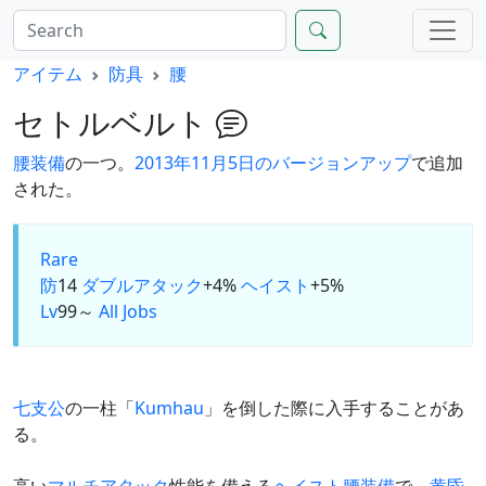
アイテム
防具
腰
セトルベルト
腰装備
の一つ。
2013年11月5日のバージョンアップ
で追加
された。
Rare
防
14
ダブルアタック
+4%
ヘイスト
+5%
Lv
99～
All Jobs
七支公
の一柱「
Kumhau
」を倒した際に入手することがあ
る。