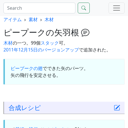
アイテム
素材
木材
ピープークの矢羽根
木材
の一つ。99個
スタック
可。
2011年12月15日のバージョンアップ
で追加された。
ピープークの翅
でできた矢のパーツ。
矢の飛行を安定させる。
合成
レシピ