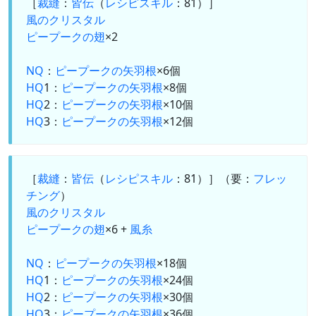
［
裁縫
：
皆伝
（
レシピスキル
：81）］
風のクリスタル
ピープークの翅
×2
NQ
：
ピープークの矢羽根
×6個
HQ
1：
ピープークの矢羽根
×8個
HQ
2：
ピープークの矢羽根
×10個
HQ
3：
ピープークの矢羽根
×12個
［
裁縫
：
皆伝
（
レシピスキル
：81）］（要：
フレッ
チング
）
風のクリスタル
ピープークの翅
×6 +
風糸
NQ
：
ピープークの矢羽根
×18個
HQ
1：
ピープークの矢羽根
×24個
HQ
2：
ピープークの矢羽根
×30個
HQ
3：
ピープークの矢羽根
×36個