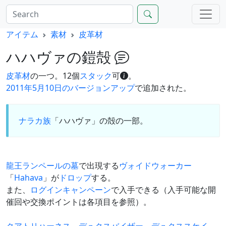
アイテム
素材
皮革材
ハハヴァの鎧殻
皮革材
の一つ。12個
スタック
可
。
2011年5月10日のバージョンアップ
で追加された。
ナラカ族
「ハハヴァ」の殻の一部。
龍王ランペールの墓
で出現する
ヴォイドウォーカー
「
Hahava
」が
ドロップ
する。
また、
ログインキャンペーン
で入手できる（入手可能な開
催回や交換ポイントは各項目を参照）。