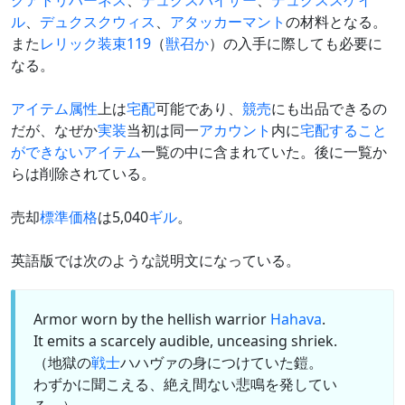
クアトリハーネス
、
デュクスバイザー
、
デュクススケイ
ル
、
デュクスクウィス
、
アタッカーマント
の材料となる。
また
レリック装束119
（
獣
召
か
）の入手に際しても必要に
なる。
アイテム
属性
上は
宅配
可能であり、
競売
にも出品できるの
だが、なぜか
実装
当初は同一
アカウント
内に
宅配すること
ができないアイテム
一覧の中に含まれていた。後に一覧か
らは削除されている。
売却
標準価格
は5,040
ギル
。
英語版では次のような説明文になっている。
Armor worn by the hellish warrior
Hahava
.
It emits a scarcely audible, unceasing shriek.
（地獄の
戦士
ハハヴァの身につけていた鎧。
わずかに聞こえる、絶え間ない悲鳴を発してい