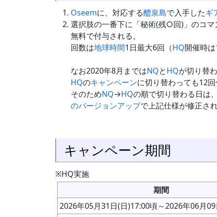
Oseem
に、対応する
醴泉島
で入手した
ギ
選択肢の一番下に「秘術(残○回)」のコ
無料で付与される。
回数は
地球時間
1日最大6回（
HQ
開催時は
なお2020年8月までは
NQ
と
HQ
が切り替
HQ
の
キャンペーン
に切り替わっても12
そのため
NQ
→
HQ
の順で切り替わる日は
のバージョンアップ
で上記仕様が修正さ
キャンペーン期間
※HQ実施
期間
2026年05月31日(日)17:00頃～2026年06月09