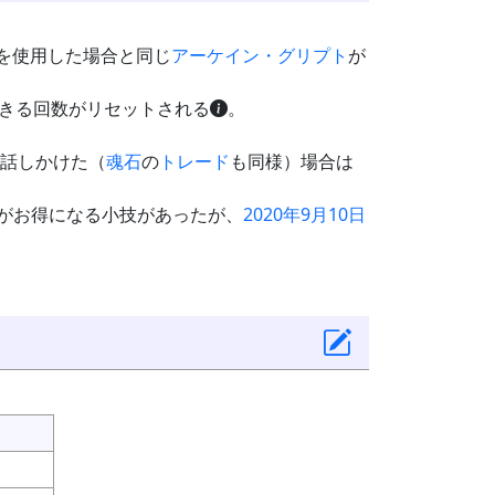
を使用した場合と同じ
アーケイン・グリプト
が
きる回数がリセットされる
。
話しかけた（
魂石
の
トレード
も同様）場合は
がお得になる小技があったが、
2020年9月10日