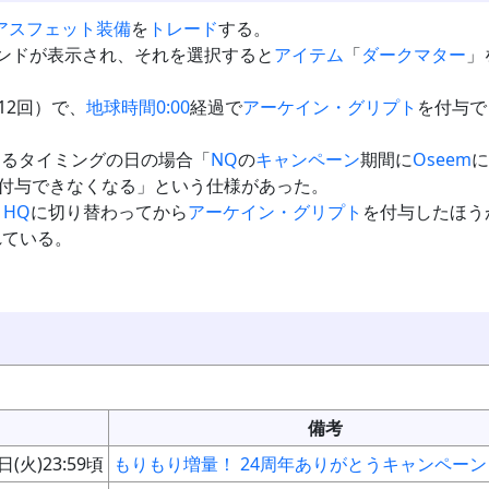
アスフェット
装備
を
トレード
する。
マンドが表示され、それを選択すると
アイテム
「
ダークマター
」
12回）で、
地球時間0:00
経過で
アーケイン・グリプト
を付与で
わるタイミングの日の場合「
NQ
の
キャンペーン
期間に
Oseem
に
回付与できなくなる」という仕様があった。
、
HQ
に切り替わってから
アーケイン・グリプト
を付与したほう
れている。
備考
日(火)23:59頃
もりもり増量！ 24周年ありがとうキャンペーン