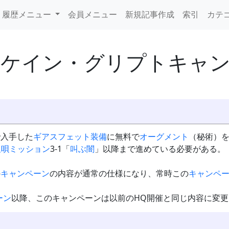
履歴メニュー
会員メニュー
新規記事作成
索引
カテ
ーケイン・グリプトキャ
で入手した
ギアスフェット
装備
に無料で
オーグメント
（秘術）
星唄ミッション
3-1「
叫ぶ闇
」以降まで進めている必要がある。
の
キャンペーン
の内容が通常の仕様になり、常時この
キャンペ
ーン
以降、このキャンペーンは以前のHQ開催と同じ内容に変