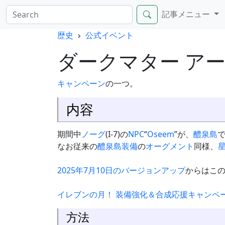
記事メニュー
歴史
公式イベント
ダークマター ア
キャンペーン
の一つ。
内容
期間中
ノーグ
(I-7)の
NPC
“
Oseem
”が、
醴泉島
なお従来の
醴泉島
装備
の
オーグメント
同様、
2025年7月10日のバージョンアップ
からはこ
イレブンの月！ 装備強化＆合成応援キャンペ
方法