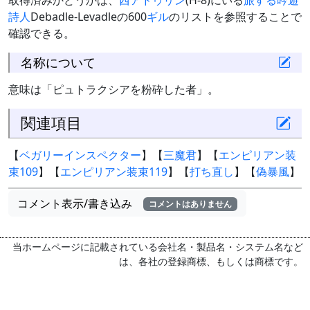
取得済みかどうかは、
西アドゥリン
(H-8)にいる
旅する吟遊
詩人
Debadle-Levadleの600
ギル
のリストを参照することで
確認できる。
名称について
意味は「ピュトラクシアを粉砕した者」。
関連項目
【
ベガリーインスペクター
】【
三魔君
】【
エンピリアン装
束109
】【
エンピリアン装束119
】【
打ち直し
】【
偽暴風
】
コメント表示/書き込み
コメントはありません
当ホームページに記載されている会社名・製品名・システム名など
は、各社の登録商標、もしくは商標です。