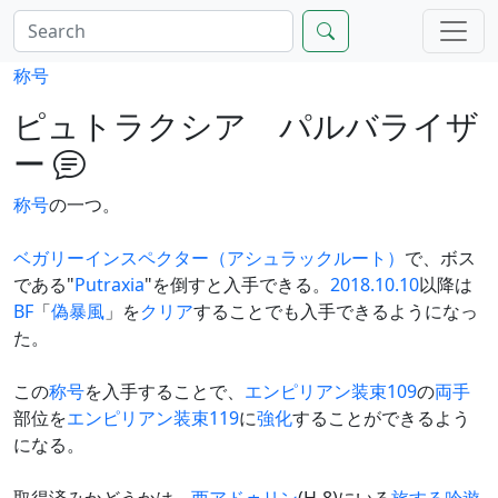
称号
ピュトラクシア パルバライザ
ー
称号
の一つ。
ベガリーインスペクター（アシュラックルート）
で、ボス
である"
Putraxia
"を倒すと入手できる。
2018.10.10
以降は
BF
「
偽暴風
」を
クリア
することでも入手できるようになっ
た。
この
称号
を入手することで、
エンピリアン装束109
の
両手
部位を
エンピリアン装束119
に
強化
することができるよう
になる。