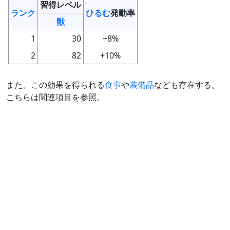
習得レベル
ランク
ひるむ
発動率
獣
1
30
+8%
2
82
+10%
また、この効果を得られる
食事
や
装備品
なども存在する。
こちらは関連項目を参照。