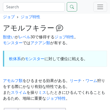
ジョブ
ジョブ特性
アモルフキラー
獣使い
が
レベル
30で修得する
ジョブ特性
。
モンスター
では
アクアン類
が有する。
軟体系
の
モンスター
に対して優位に戦える。
アモルフ類
をひるませる効果がある。
リーチ
・
ワーム
狩り
をする際にかなり有効な特性である。
また
スライム
を操り
ミス
したときにひるんでくれることも
あるため、地味に重要な
ジョブ特性
。