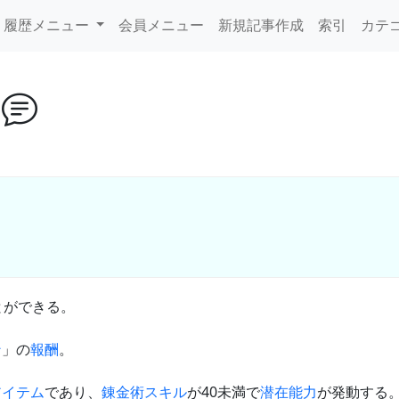
履歴メニュー
会員メニュー
新規記事作成
索引
カテ
ド
とができる。
ン
」の
報酬
。
アイテム
であり、
錬金術スキル
が40未満で
潜在能力
が発動する