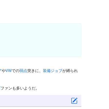
ア
や
VW
での
弱点
突きに、
装備
ジョブ
が縛られ
軍
ファンも多いようだ。