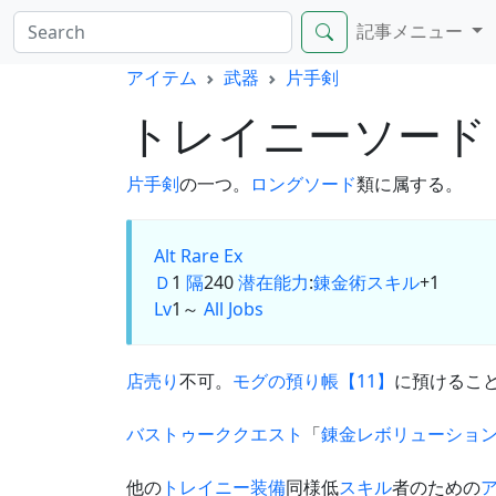
記事メニュー
アイテム
武器
片手剣
トレイニーソー
片手剣
の一つ。
ロングソード
類に属する。
Alt
Rare Ex
Ｄ
1
隔
240
潜在能力
:
錬金術スキル
+1
Lv
1～
All Jobs
店売り
不可。
モグの預り帳【11】
に預けるこ
バストゥーククエスト
「
錬金レボリューショ
他の
トレイニー装備
同様低
スキル
者のための