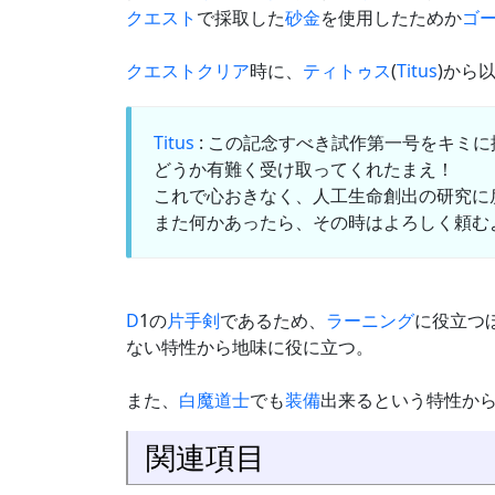
クエスト
で採取した
砂金
を使用したためか
ゴ
クエスト
クリア
時に、
ティトゥス
(
Titus
)から
Titus
: この記念すべき試作第一号をキミ
どうか有難く受け取ってくれたまえ！
これで心おきなく、人工生命創出の研究に
また何かあったら、その時はよろしく頼む
D
1の
片手剣
であるため、
ラーニング
に役立つ
ない特性から地味に役に立つ。
また、
白魔道士
でも
装備
出来るという特性か
関連項目