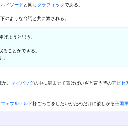
ールドソード
と同じ
グラフィック
である。
以下のような台詞と共に渡される。
に捧げようと思う。
戻ることができる。
よ。
ほか、
マイバッグ
の中に潜ませて置けばいざと言う時の
アビセ
ら
フェブルナルド
様ごっこをしたいがためだけに欲しがる
王国