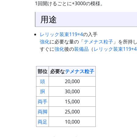
1回開けるごとに+3000の模様。
用途
レリック装束119+4
の入手
強化
に必要な量の「
テメナス粒子
」を所持
すぐに
強化
後の
装備品
（
レリック装束119+4
部位
必要な
テメナス粒子
頭
20,000
胴
30,000
両手
15,000
両脚
25,000
両足
10,000