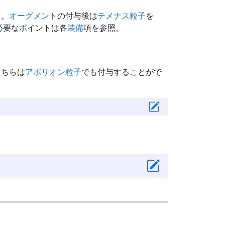
る。
オーグメント
の付与後は
テメナス粒子
を
必要なポイントは各
装備
項を参照。
こちらは
アポリオン粒子
でも付与することがで