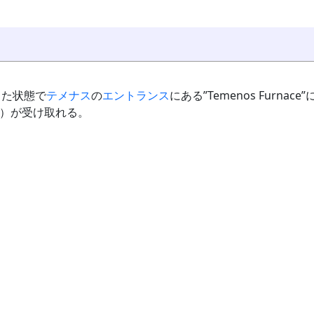
した状態で
テメナス
の
エントランス
にある”Temenos Furnace”
）が受け取れる。