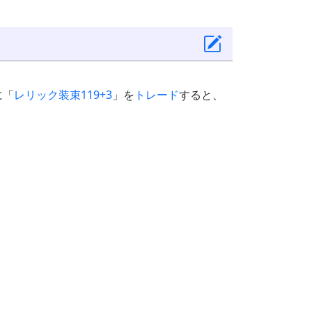
に「
レリック装束119+3
」を
トレード
すると、