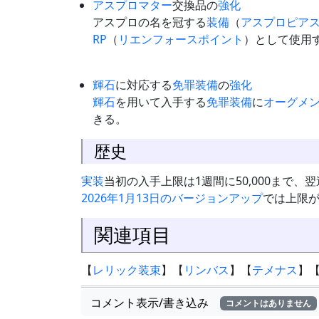
アスプロマター
交換品の
強化
アスプロの名を冠する
装備
（
アスプロピア
RP
（
リエンフォースポイント
）として使用
輝石
に対応する
免罪装備
の
強化
輝石
を用いて入手する
免罪装備
に
オーグメ
きる。
歴史
実装
当初の入手上限は1週間に50,000まで、
2026年1月13日のバージョンアップ
では上限がそ
関連項目
【
レリック装束
】【
リンバス
】【
テメナス
】
コメント表示/書き込み
コメントはありません