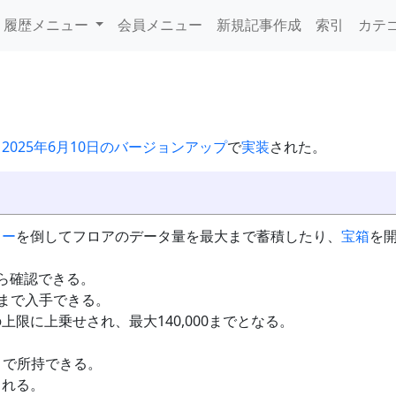
履歴メニュー
会員メニュー
新規記事作成
索引
カテ
。
2025年6月10日のバージョンアップ
で
実装
された。
ター
を倒してフロアのデータ量を最大まで蓄積したり、
宝箱
を
ら確認できる。
0まで入手できる。
限に上乗せされ、最大140,000までとなる。
まで所持できる。
られる。