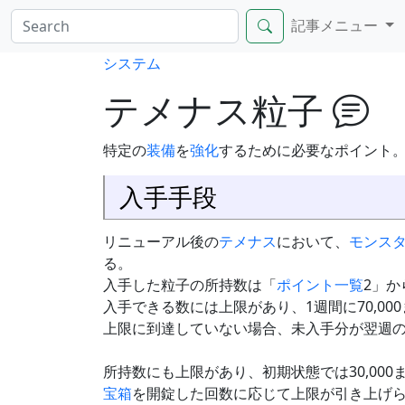
記事メニュー
システム
テメナス粒子
特定の
装備
を
強化
するために必要なポイント
入手手段
リニューアル後の
テメナス
において、
モンス
る。
入手した粒子の所持数は「
ポイント一覧
2」か
入手できる数には上限があり、1週間に70,00
上限に到達していない場合、未入手分が翌週の上
所持数にも上限があり、初期状態では30,000
宝箱
を開錠した回数に応じて上限が引き上げ