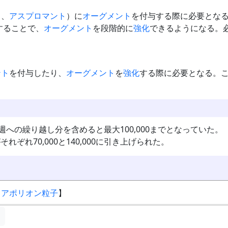
ス
、
アスプロマント
）に
オーグメント
を付与する際に必要とな
することで、
オーグメント
を段階的に
強化
できるようになる。
ント
を付与したり、
オーグメント
を
強化
する際に必要となる。
翌週への繰り越し分を含めると最大100,000までとなっていた。
れぞれ70,000と140,000に引き上げられた。
【
アポリオン粒子
】