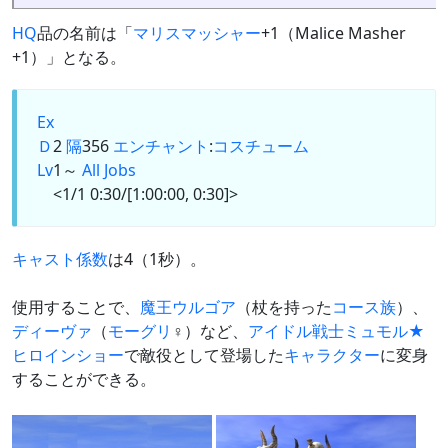
HQ
品の名前は「
マリスマッシャー
+1（Malice Masher
+1）」となる。
Ex
Ｄ
2
隔
356
エンチャント
:
コスチューム
Lv
1～
All Jobs
<1/1 0:30/[1:00:00, 0:30]>
キャスト係数
は4（1秒）。
使用することで、
魔王ウルゴア
（杖を持った
コース族
）、
ディーヴァ
（
モーグリ
♀）など、
アイドル戦士ミュモル★
ヒロインショー
で敵役として登場した
キャラクター
に変身
することができる。