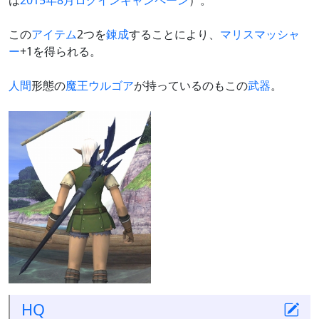
は
2015年8月ログインキャンペーン
）。
この
アイテム
2つを
錬成
することにより、
マリスマッシャ
ー
+1を得られる。
人間
形態の
魔王ウルゴア
が持っているのもこの
武器
。
HQ