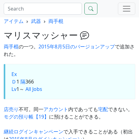
アイテム
武器
両手棍
マリスマッシャー
両手棍
の一つ。
2015年8月5日のバージョンアップ
で追加さ
れた。
Ex
Ｄ
1
隔
366
Lv
1～
All Jobs
店売り
不可。同一
アカウント
内であっても
宅配
できない。
モグの預り帳【19】
に預けることができる。
継続ログインキャンペーン
で入手できることがある（初出