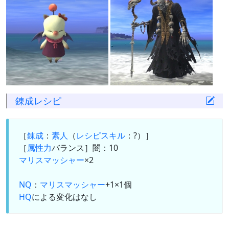
錬成
レシピ
［
錬成
：
素人
（
レシピスキル
：?）］
［
属性力
バランス］闇：10
マリスマッシャー
×2
NQ
：
マリスマッシャー
+1×1個
HQ
による変化はなし