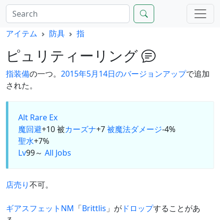
アイテム
防具
指
ピュリティーリング
指装備
の一つ。
2015年5月14日のバージョンアップ
で追加
された。
Alt
Rare Ex
魔回避
+10 被
カーズナ
+7
被魔法ダメージ
-4%
聖水
+7%
Lv
99～
All Jobs
店売り
不可。
ギアスフェットNM
「
Brittlis
」が
ドロップ
することがあ