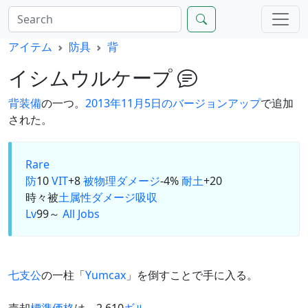
アイテム
防具
背
イシムウルケープ
背装備
の一つ。
2013年11月5日のバージョンアップ
で追加
された。
Rare
防
10
VIT
+8
被物理ダメージ
-4%
耐土
+20
時々被
土属性
ダメージ
吸収
Lv
99～
All Jobs
七支公
の一柱「
Yumcax
」を倒すことで手に入る。