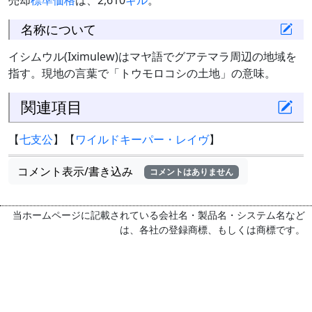
売却
標準価格
は、2,610
ギル
。
名称について
イシムウル(Iximulew)はマヤ語でグアテマラ周辺の地域を
指す。現地の言葉で「トウモロコシの土地」の意味。
関連項目
【
七支公
】【
ワイルドキーパー・レイヴ
】
コメント表示/書き込み
コメントはありません
当ホームページに記載されている会社名・製品名・システム名など
は、各社の登録商標、もしくは商標です。