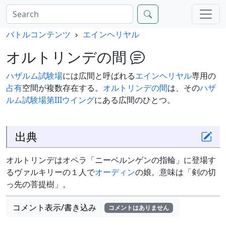
バトルコンテンツ
エインヘリヤル
オルトリンデの間
ハザルム試験場
には広間と呼ばれる
エインヘリヤル
専用の
占有
空間が複数存在する。
オルトリンデの間
は、その
ハザ
ルム試験場
第IIIウイング
にある広間のひとつ。
出典
オルトリンデはオペラ「ニーベルンゲンの指輪」に登場す
るヴァルキリーの１人で
オーディン
の娘。意味は「剣の切
っ先の菩提樹」。
コメント表示/書き込み
コメントはありません