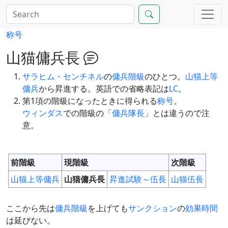
称号
山猫傭兵長
サラヒム・センチネル
の
傭兵階級
のひとつ。
山猫上等
傭兵
から昇進する。英語での省略表記は
LC
。
第1項の階級になったときに得られる
称号
。
ウィンダス
での階級の「
傭兵隊長
」とは違うので注
意。
前階級
現階級
次階級
山猫上等傭兵
山猫傭兵長
昇進試験～伍長
山猫伍長
ここから先は
傭兵階級
を上げても
サンクション
の
効果時間
は延びない。