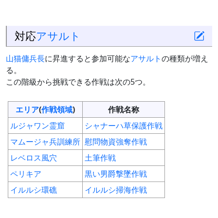
対応
アサルト
山猫傭兵長
に昇進すると参加可能な
アサルト
の種類が増え
る。
この階級から挑戦できる作戦は次の5つ。
エリア
(
作戦領域
)
作戦名称
ルジャワン霊窟
シャナーハ草保護作戦
マムージャ兵訓練所
慰問物資強奪作戦
レベロス風穴
土筆作戦
ペリキア
黒い男爵撃墜作戦
イルルシ環礁
イルルシ掃海作戦