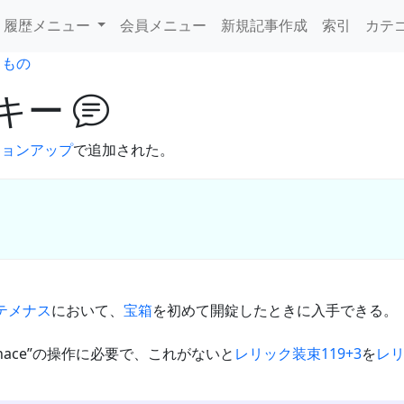
履歴メニュー
会員メニュー
新規記事作成
索引
カテ
るもの
キー
ージョンアップ
で追加された。
テメナス
において、
宝箱
を初めて開錠したときに入手できる。
Furnace”の操作に必要で、これがないと
レリック装束119+3
を
レリ