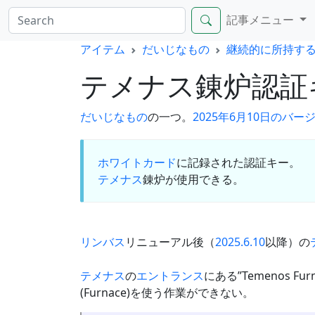
記事メニュー
アイテム
だいじなもの
継続的に所持す
テメナス錬炉認証
だいじなもの
の一つ。
2025年6月10日のバ
ホワイトカード
に記録された認証キー。
テメナス
錬炉が使用できる。
リンバス
リニューアル後（
2025.6.10
以降）の
テメナス
の
エントランス
にある”Temenos 
(Furnace)を使う作業ができない。