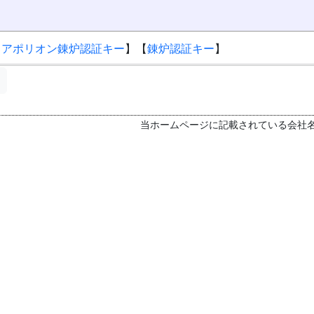
【
アポリオン錬炉認証キー
】【
錬炉認証キー
】
当ホームページに記載されている会社