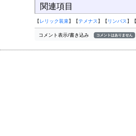
関連項目
【
レリック装束
】【
テメナス
】【
リンバス
】
コメント表示/書き込み
コメントはありません