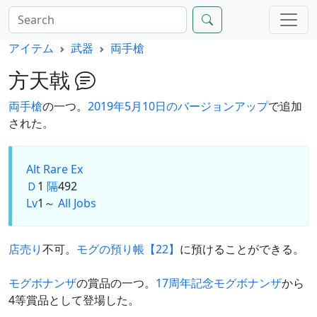
アイテム
武器
両手槍
方天戟
両手槍
の一つ。
2019年5月10日のバージョンアップ
で追加
された。
Alt
Rare Ex
Ｄ
1
隔
492
Lv
1～
All Jobs
店売り
不可。
モグの預り帳【22】
に預けることができる。
モグボナンザ
の賞品の一つ。
17周年記念モグボナンザ
から
4等賞品として登場した。