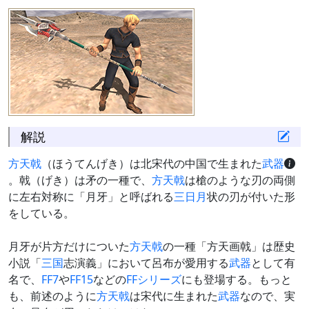
解説
方天戟
（ほうてんげき）は北宋代の中国で生まれた
武器
。戟（げき）は矛の一種で、
方天戟
は槍のような刃の両側
に左右対称に「月牙」と呼ばれる
三日月
状の刃が付いた形
をしている。
月牙が片方だけについた
方天戟
の一種「方天画戟」は歴史
小説「
三国
志演義」において呂布が愛用する
武器
として有
名で、
FF7
や
FF15
などの
FFシリーズ
にも登場する。もっと
も、前述のように
方天戟
は宋代に生まれた
武器
なので、実